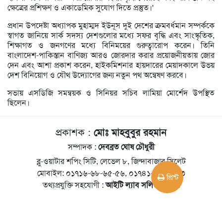
ক্ষেত্রের প্রশিক্ষণ ও একাডেমিক সুযোগ দিতে প্রস্তুত।'
প্রধান উপদেষ্টা অধ্যাপক মুহাম্মদ ইউনূস দুই দেশের ক্রমবর্ধমান সম্পর্ককে
স্বাগত জানিয়ে সার্ক সদস্য দেশগুলোর মধ্যে সফর বৃদ্ধি এবং সাংস্কৃতিক,
শিক্ষাগত ও জনগণের মধ্যে বিনিময়ের গুরুত্বারোপ করেন। তিনি
বাংলাদেশ-পাকিস্তান বাণিজ্য আরও জোরদার করার প্রয়োজনীয়তায় জোর
দেন এবং আশা প্রকাশ করেন, হাইকমিশনার হায়দারের মেয়াদকালে উভয়
দেশ বিনিয়োগ ও যৌথ উদ্যোগের জন্য নতুন পথ অন্বেষণ করবে।
সভায় এসডিজি সমন্বয়ক ও সিনিয়র সচিব লামিয়া মোর্শেদ উপস্থিত
ছিলেন।
প্রকাশক :
মোঃ মাহবুবুর রহমান
সম্পাদক :
দেবব্রত ঘোষ চৌধুরী
ব্লু-ওয়াটার শপিং সিটি, লেভেল ৮, জিন্দাবাজার,সিলেট
মোবাইল: ০১৭১৬-৬৮-৬৫-৫৬, ০১৭৪১-৩৫০-৬৮৩
প্রিন্ট
তথ্যপ্রযুক্তি সহযোগী :
আইটি ল্যাব সলিউশন্স লি.