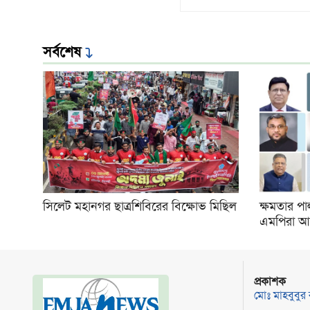
সর্বশেষ
সিলেট মহানগর ছাত্রশিবিরের বিক্ষোভ মিছিল
ক্ষমতার পা
এমপিরা আ
প্রকাশক
মোঃ মাহবুবুর