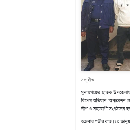
প্রযুক্তি
মতামত
শিল্প
সাহিত্য
আইন
আদালত
অর্থনীতি
স্বাস্থ্য
পর্যটন
লাইফস্টাইল
সংগৃহীত
ফটো
প্রবাস
সুনামগঞ্জের ছাতক উপজেলা
শিক্ষা
বিশেষ অভিযান ‘অপারেশন ডে
ও
লীগ ও সহযোগী সংগঠনের ছয় 
সংস্কৃতি
ধর্ম
শুক্রবার গভীর রাত (১০ জান
গনমাধ্যম