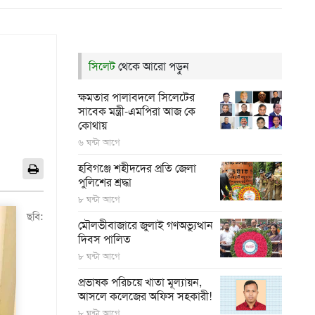
সিলেট
থেকে আরো পড়ুন
ক্ষমতার পালাবদলে সিলেটের
সাবেক মন্ত্রী-এমপিরা আজ কে
কোথায়
৬ ঘন্টা আগে
হবিগঞ্জে শহীদদের প্রতি জেলা
পুলিশের শ্রদ্ধা
৮ ঘন্টা আগে
ছবি:
মৌলভীবাজারে জুলাই গণঅভ্যুত্থান
দিবস পালিত
৮ ঘন্টা আগে
প্রভাষক পরিচয়ে খাতা মূল্যায়ন,
আসলে কলেজের অফিস সহকারী!
৮ ঘন্টা আগে