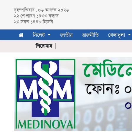
বৃহস্পতিবার , ০৬ আগস্ট ২০২৬
২২ শে
শ্রাবণ
১৪৩৩ বঙ্গাব্দ
২৩ সফর ১৪৪৮ হিজরি
সিলেট
সিলেট
জাতীয়
রাজনীতি
খেলাধুলা
সিলেট
জেলা
শিরোনাম
সুনামগঞ্জ
মৌলভীবাজার
হবিগঞ্জ
জাতীয়
রাজনীতি
খেলাধুলা
ক্রিকেট
ফুটবল
অন্যান্য