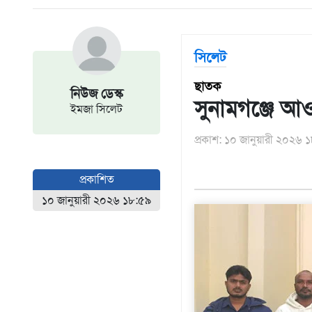
আন্তর্জাতিক
এশিয়া
সিলেট
আফ্রিকা
ইউরোপ
ছাতক
নিউজ ডেস্ক
সুনামগঞ্জে আও
উত্তর
ইমজা সিলেট
আমেরিকা
দক্ষিণ
প্রকাশ: ১০ জানুয়ারী ২০২৬ 
আমেরিকা
ওশেনিয়া
প্রকাশিত
এন্টারটিকা
১০ জানুয়ারী ২০২৬ ১৮:৫৯
বিনোদন
ভিডিও
অন্যান্য
তথ্য