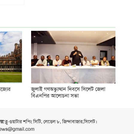
াজ্যের
জুলাই গণঅভ্যুত্থান দিবসে সিলেট জেলা
বিএনপির আলোচনা সভা
লয়:
ব্লু-ওয়াটার শপিং সিটি, লেভেল ৮, জিন্দাবাজার,সিলেট।
ews@gmail.com