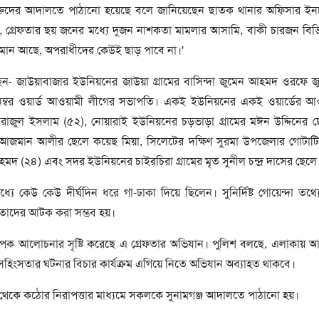
্যক্তিদের আদালতে পাঠানো হয়েছে বলে জানিয়েছেন ছাতক থানার অফিসার ইনচ
, গ্রেফতার ছয় জনের মধ্যে দুজন নাশকতা মামলার আসামি, বাকী চারজন বিভি
ান আছে, অপরাধীদের কেউই ছাড় পাবে না।'
ছেন- জাউয়াবাজার ইউনিয়নের জাউয়া গ্রামের বাসিন্দা জুমেন আহমদ ওরফে জ
নম্বর ওয়ার্ড আওয়ামী লীগের সভাপতি। একই ইউনিয়নের একই ওয়ার্ডের আ
রাজুল ইসলাম (৫২), নোয়ারাই ইউনিয়নের চড়ভাড়া গ্রামের মঈন উদ্দিনের ছ
ৃত আজমান আলীর ছেলে কয়েছ মিয়া, সিলেটের দক্ষিণ সুরমা উপজেলার গোটাটি
দ (২৪) এবং সদর ইউনিয়নের চাইরচিরা গ্রামের মৃত সুনীল চন্দ্র দাসের ছেলে 
ধ্যে কেউ কেউ দীর্ঘদিন ধরে গা-ঢাকা দিয়ে ছিলেন। সুনির্দিষ্ট গোয়েন্দা তথ্যে
ে তাদের আটক করা সম্ভব হয়।
্যাপক আলোচনার সৃষ্টি করেছে এ গ্রেফতার অভিযান। পুলিশ বলছে, এলাকায় আ
র সহিংসতার ঘটনার বিচার কার্যক্রম এগিয়ে নিতে অভিযান অব্যাহত থাকবে।
 থেকে কঠোর নিরাপত্তার মাধ্যমে সকলকে সুনামগঞ্জ আদালতে পাঠানো হয়।