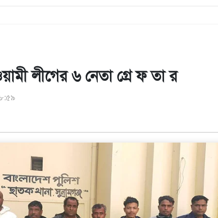
য়ামী লীগের ৬ নেতা গ্রে ফ তা র
১৮:৫৯