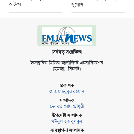
আটকা
সুযোগ
|সর্বস্বত্ব সংরক্ষিত|
ইলেক্ট্র‌নিক মি‌ডিয়া জার্না‌লিস্ট এসো‌সি‌য়েশন
(ইমজা), সি‌লেট।
প্রকাশক
মোঃ মাহবুবুর রহমান
সম্পাদক
দেবব্রত ঘোষ চৌধুরী
উপদেষ্টা সম্পাদক
মঈনুল হক বুলবুল
ব্যবস্থাপনা সম্পাদক