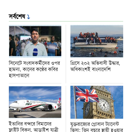
সর্বশেষ
সিলেটে সংবাদকর্মীদের ওপর
গ্রিসে ২০২ অভিবাসী উদ্ধার,
হামলা, কালের কণ্ঠের কবির
অধিকাংশই বাংলাদেশি
হাসপাতালে
ইতালির বন্দরে বিমানের
যুক্তরাজ্যের গ্লোবাল ট্যালেন্ট
ফ্লাইট বিকল, আড়াইশ যাত্রী
ভিসা: তিন বছরে স্থায়ী হওয়ার