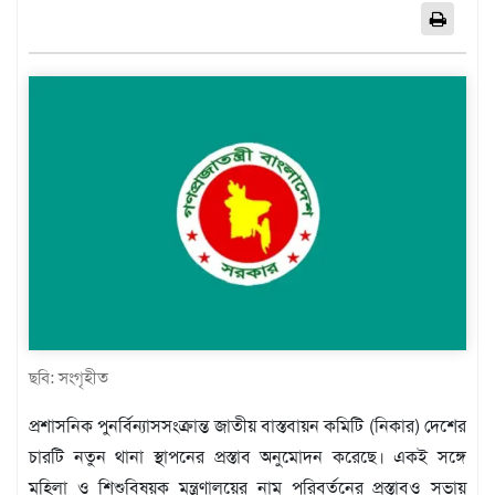
এশিয়া
আফ্রিকা
ইউরোপ
উত্তর
আমেরিকা
দক্ষিণ
আমেরিকা
ওশেনিয়া
এন্টারটিকা
বিনোদন
ভিডিও
ছবি: সংগৃহীত
অন্যান্য
প্রশাসনিক পুনর্বিন্যাসসংক্রান্ত জাতীয় বাস্তবায়ন কমিটি (নিকার) দেশের
তথ্য
চারটি নতুন থানা স্থাপনের প্রস্তাব অনুমোদন করেছে। একই সঙ্গে
প্রযুক্তি
মহিলা ও শিশুবিষয়ক মন্ত্রণালয়ের নাম পরিবর্তনের প্রস্তাবও সভায়