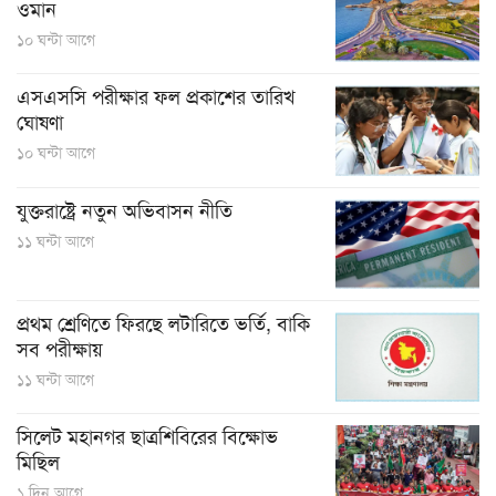
ওমান
১০ ঘন্টা আগে
এসএসসি পরীক্ষার ফল প্রকাশের তারিখ
ঘোষণা
১০ ঘন্টা আগে
যুক্তরাষ্ট্রে নতুন অভিবাসন নীতি
১১ ঘন্টা আগে
প্রথম শ্রেণিতে ফিরছে লটারিতে ভর্তি, বাকি
সব পরীক্ষায়
১১ ঘন্টা আগে
সিলেট মহানগর ছাত্রশিবিরের বিক্ষোভ
মিছিল
১ দিন আগে