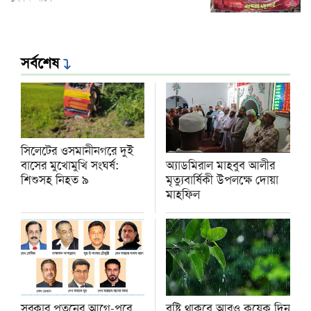
সর্বশেষ
সিলেটের ওসমানীনগরে দুই
অ্যাডমিরাল মাহবুব আলীর
বাসের মুখোমুখি সংঘর্ষ:
মৃত্যুবার্ষিকী উপলক্ষে দোয়া
শিশুসহ নিহত ৯
মাহফিল
সরকার পতনের আগে-পরে
বৃষ্টি থাকবে আরও কয়েক দিন