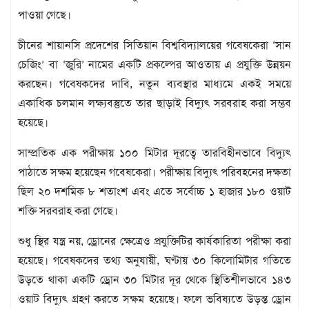
মতামত
পাওয়া গেছে।
শিল্প
সাহিত্য
চীনের শায়ানসি প্রদেশের সিতিয়ান বিশ্ববিদ্যালয়ের গবেষকেরা ‘সান
আইন
চেজিং’ বা ‘জুরি’ নামের একটি প্রকল্পের আওতায় এ প্রযুক্তি উন্নয়ন
আদালত
করছেন। গবেষকদের দাবি, নতুন ব্যবস্থার মাধ্যমে একই সময়ে
অর্থনীতি
একাধিক চলমান লক্ষ্যবস্তুতে তার ছাড়াই বিদ্যুৎ সরবরাহ করা সম্ভব
স্বাস্থ্য
হয়েছে।
পর্যটন
লাইফস্টাইল
সাম্প্রতিক এক পরীক্ষায় ১০০ মিটার দূরত্বে তারবিহীনভাবে বিদ্যুৎ
পাঠাতে সক্ষম হয়েছেন গবেষকেরা। পরীক্ষায় বিদ্যুৎ পরিবহনের দক্ষতা
ফটো
ছিল ২০ দশমিক ৮ শতাংশ এবং এতে সর্বোচ্চ ১ হাজার ১৮০ ওয়াট
প্রবাস
শক্তি সরবরাহ করা গেছে।
শিক্ষা
ও
শুধু স্থির যন্ত্র নয়, ড্রোনের ক্ষেত্রেও প্রযুক্তিটির কার্যকারিতা পরীক্ষা করা
সংস্কৃতি
হয়েছে। গবেষকদের তথ্য অনুযায়ী, ঘণ্টায় ৩০ কিলোমিটার গতিতে
ধর্ম
উড়তে থাকা একটি ড্রোন ৩০ মিটার দূর থেকে স্থিতিশীলভাবে ১৪৩
গনমাধ্যম
ওয়াট বিদ্যুৎ গ্রহণ করতে সক্ষম হয়েছে। ফলে ভবিষ্যতে উড়ন্ত ড্রোন
সংবাদ