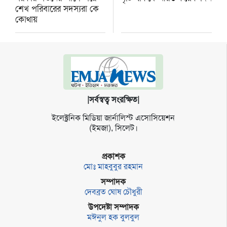
শেখ পরিবারের সদস্যরা কে
কোথায়
|সর্বস্বত্ব সংরক্ষিত|
ইলেক্ট্র‌নিক মি‌ডিয়া জার্না‌লিস্ট এসো‌সি‌য়েশন
(ইমজা), সি‌লেট।
প্রকাশক
মোঃ মাহবুবুর রহমান
সম্পাদক
দেবব্রত ঘোষ চৌধুরী
উপদেষ্টা সম্পাদক
মঈনুল হক বুলবুল