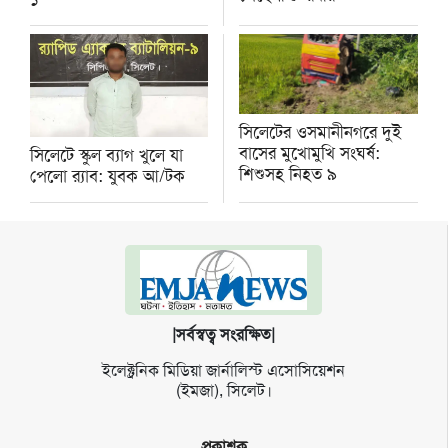
সিলেটের ওসমানীনগরে দুই
বাসের মুখোমুখি সংঘর্ষ:
সিলেটে স্কুল ব্যাগ খুলে যা
শিশুসহ নিহত ৯
পেলো র‌্যাব: যুবক আ/টক
|সর্বস্বত্ব সংরক্ষিত|
ইলেক্ট্র‌নিক মি‌ডিয়া জার্না‌লিস্ট এসো‌সি‌য়েশন
(ইমজা), সি‌লেট।
প্রকাশক