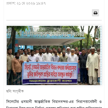
প্রকাশ: ২১ মে ২০২৬ ১৯:৪৭
এশিয়া
আফ্রিকা
ইউরোপ
উত্তর
আমেরিকা
দক্ষিণ
আমেরিকা
ওশেনিয়া
এন্টারটিকা
বিনোদন
ভিডিও
অন্যান্য
ছবি: সংগৃহীত
তথ্য
প্রযুক্তি
সিলেটের ওসমানী আন্তর্জাতিক বিমানবন্দর-এর ‘নিরাপত্তাবেষ্টনী ও