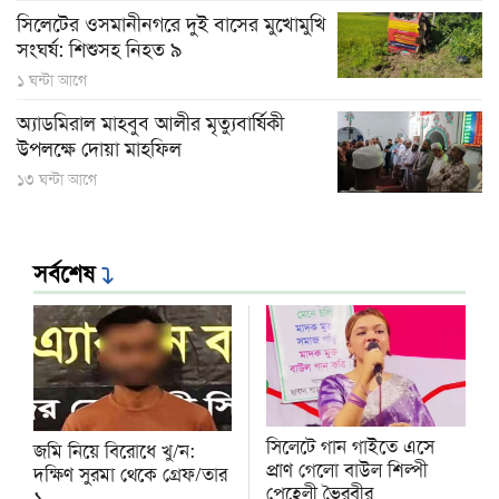
সিলেটের ওসমানীনগরে দুই বাসের মুখোমুখি
সংঘর্ষ: শিশুসহ নিহত ৯
১ ঘন্টা আগে
অ্যাডমিরাল মাহবুব আলীর মৃত্যুবার্ষিকী
উপলক্ষে দোয়া মাহফিল
১৩ ঘন্টা আগে
সর্বশেষ
সিলেটে গান গাইতে এসে
জমি নিয়ে বিরোধে খু/ন:
প্রাণ গেলো বাউল শিল্পী
দক্ষিণ সুরমা থেকে গ্রেফ/তার
পেহেলী ভৈরবীর
১