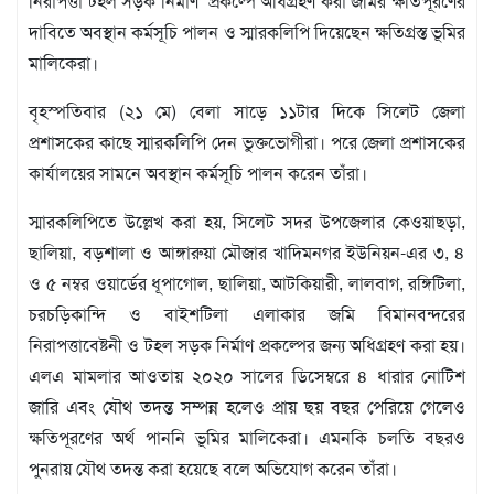
মতামত
নিরাপত্তা টহল সড়ক নির্মাণ’ প্রকল্পে অধিগ্রহণ করা জমির ক্ষতিপূরণের
দাবিতে অবস্থান কর্মসূচি পালন ও স্মারকলিপি দিয়েছেন ক্ষতিগ্রস্ত ভূমির
শিল্প
সাহিত্য
মালিকেরা।
আইন
আদালত
বৃহস্পতিবার (২১ মে) বেলা সাড়ে ১১টার দিকে সিলেট জেলা
প্রশাসকের কাছে স্মারকলিপি দেন ভুক্তভোগীরা। পরে জেলা প্রশাসকের
অর্থনীতি
কার্যালয়ের সামনে অবস্থান কর্মসূচি পালন করেন তাঁরা।
স্বাস্থ্য
পর্যটন
স্মারকলিপিতে উল্লেখ করা হয়, সিলেট সদর উপজেলার কেওয়াছড়া,
লাইফস্টাইল
ছালিয়া, বড়শালা ও আঙ্গারুয়া মৌজার খাদিমনগর ইউনিয়ন-এর ৩, ৪
ফটো
ও ৫ নম্বর ওয়ার্ডের ধূপাগোল, ছালিয়া, আটকিয়ারী, লালবাগ, রঙ্গিটিলা,
প্রবাস
চরচড়িকান্দি ও বাইশটিলা এলাকার জমি বিমানবন্দরের
শিক্ষা
নিরাপত্তাবেষ্টনী ও টহল সড়ক নির্মাণ প্রকল্পের জন্য অধিগ্রহণ করা হয়।
ও
এলএ মামলার আওতায় ২০২০ সালের ডিসেম্বরে ৪ ধারার নোটিশ
সংস্কৃতি
জারি এবং যৌথ তদন্ত সম্পন্ন হলেও প্রায় ছয় বছর পেরিয়ে গেলেও
ধর্ম
ক্ষতিপূরণের অর্থ পাননি ভূমির মালিকেরা। এমনকি চলতি বছরও
গনমাধ্যম
পুনরায় যৌথ তদন্ত করা হয়েছে বলে অভিযোগ করেন তাঁরা।
সংবাদ