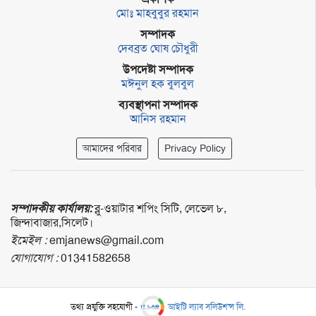
মোঃ মাহবুবুর রহমান
সম্পাদক
দেবব্রত ঘোষ চৌধুরী
উপদেষ্টা সম্পাদক
মঈনুল হক বুলবুল
ব্যবস্থাপনা সম্পাদক
আনিস রহমান
আমাদের পরিবার
Privacy Policy
সম্পাদকীয় কার্যালয়:
ব্লু-ওয়াটার শপিং সিটি, লেভেল ৮,
জিন্দাবাজার,সিলেট।
ইমেইল :
emjanews@gmail.com
যোগাযোগ :
01341582658
তথ্য প্রযুক্তি সহযোগী -
আইটি ল্যাব সলিউশন্স লি.