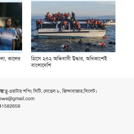
মলা, কালের
গ্রিসে ২০২ অভিবাসী উদ্ধার, অধিকাংশই
বাংলাদেশি
লয়:
ব্লু-ওয়াটার শপিং সিটি, লেভেল ৮, জিন্দাবাজার,সিলেট।
ews@gmail.com
41582658