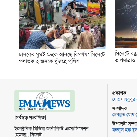
সিলেটে বজ্
চালকের ঘুমই ডেকে আনছে বিপর্যয়: সিলেটে
তাপমাত্রাও
পলাতক ২ জনকে খুঁজছে পুলিশ
প্রকাশক
মোঃ মাহবুবুর
সম্পাদক
দেবব্রত ঘোষ 
|সর্বস্বত্ব সংরক্ষিত|
উপদেষ্টা সম্
ইলেক্ট্র‌নিক মি‌ডিয়া জার্না‌লিস্ট এসো‌সি‌য়েশন
মঈনুল হক বু
(ইমজা), সি‌লেট।