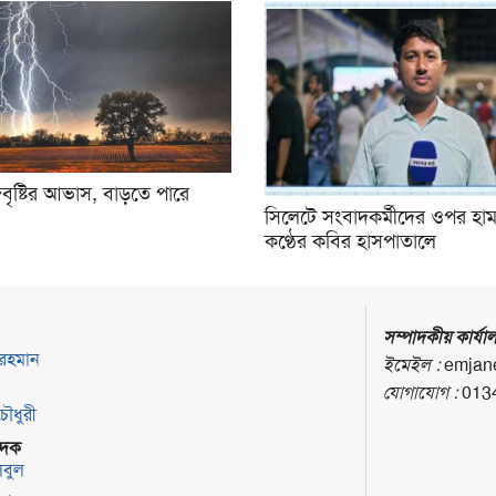
রবৃষ্টির আভাস, বাড়তে পারে
সিলেটে সংবাদকর্মীদের ওপর হা
কণ্ঠের কবির হাসপাতালে
সম্পাদকীয় কার্যা
 রহমান
ইমেইল :
emjan
যোগাযোগ :
013
চৌধুরী
পাদক
লবুল