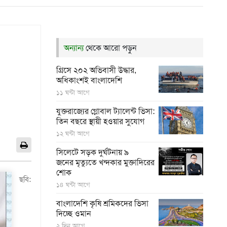
অন্যান্য
থেকে আরো পড়ুন
গ্রিসে ২০২ অভিবাসী উদ্ধার,
অধিকাংশই বাংলাদেশি
১১ ঘন্টা আগে
যুক্তরাজ্যের গ্লোবাল ট্যালেন্ট ভিসা:
তিন বছরে স্থায়ী হওয়ার সুযোগ
১২ ঘন্টা আগে
সিলেটে সড়ক দুর্ঘটনায় ৯
জনের মৃত্যুতে খন্দকার মুক্তাদিরের
শোক
ছবি:
১৪ ঘন্টা আগে
বাংলাদেশি কৃষি শ্রমিকদের ভিসা
দিচ্ছে ওমান
২ দিন আগে