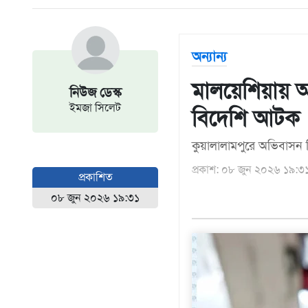
আন্তর্জাতিক
এশিয়া
অন্যান্য
আফ্রিকা
ইউরোপ
মালয়েশিয়ায় 
নিউজ ডেস্ক
উত্তর
ইমজা সিলেট
বিদেশি আটক
আমেরিকা
দক্ষিণ
কুয়ালালামপুরে অভিবাসন বি
আমেরিকা
প্রকাশ: ০৮ জুন ২০২৬ ১৯:৩
ওশেনিয়া
প্রকাশিত
এন্টারটিকা
০৮ জুন ২০২৬ ১৯:৩১
বিনোদন
ভিডিও
অন্যান্য
তথ্য