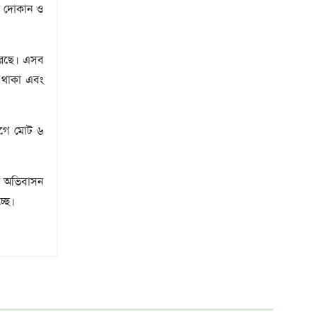
দি দোকান ও
রেছে। এসব
না থাকা এবং
যোগে মোট ৬
ে অভিবাসন
্ছে।