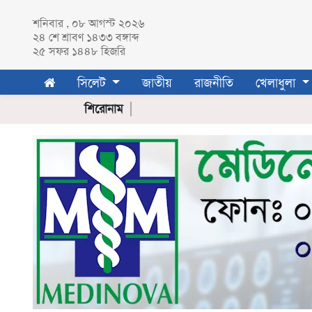
শনিবার , ০৮ আগস্ট ২০২৬
২৪ শে
শ্রাবণ
১৪৩৩ বঙ্গাব্দ
২৫ সফর ১৪৪৮ হিজরি
সিলেট
সিলেট
জাতীয়
রাজনীতি
খেলাধুলা
সিলেট
জেলা
শিরোনাম
সুনামগঞ্জ
মৌলভীবাজার
হবিগঞ্জ
জাতীয়
রাজনীতি
খেলাধুলা
ক্রিকেট
ফুটবল
অন্যান্য