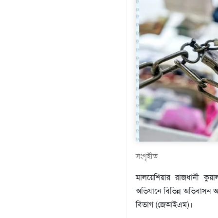
প্রযুক্তি
মতামত
শিল্প
সাহিত্য
আইন
আদালত
অর্থনীতি
স্বাস্থ্য
পর্যটন
লাইফস্টাইল
ফটো
প্রবাস
সংগৃহীত
শিক্ষা
ও
মালয়েশিয়ার রাজধানী কুয়াল
সংস্কৃতি
অভিযানে বিভিন্ন অভিবাসন
ধর্ম
বিভাগ (জেআইএম)।
গনমাধ্যম