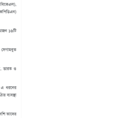
ডিবিকেএল),
কেপিডিএন)
হভাজন ১৬টি
ং সেগামবুত
া, ভারত ও
তে এ ধরনের
র ব্যবস্থা
দেশি তাদের