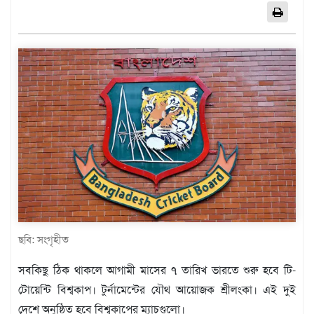
এশিয়া
আফ্রিকা
ইউরোপ
উত্তর
আমেরিকা
দক্ষিণ
আমেরিকা
ওশেনিয়া
এন্টারটিকা
বিনোদন
ভিডিও
ছবি: সংগৃহীত
অন্যান্য
সবকিছু ঠিক থাকলে আগামী মাসের ৭ তারিখ ভারতে শুরু হবে টি-
তথ্য
টোয়েন্টি বিশ্বকাপ। টুর্নামেন্টের যৌথ আয়োজক শ্রীলংকা। এই দুই
প্রযুক্তি
দেশে অনুষ্ঠিত হবে বিশ্বকাপের ম্যাচগুলো।