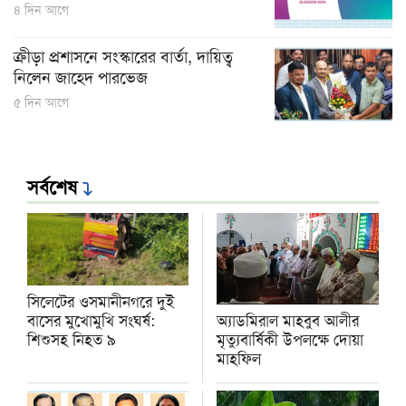
৪ দিন আগে
ক্রীড়া প্রশাসনে সংস্কারের বার্তা, দায়িত্ব
নিলেন জাহেদ পারভেজ
৫ দিন আগে
সর্বশেষ
সিলেটের ওসমানীনগরে দুই
অ্যাডমিরাল মাহবুব আলীর
বাসের মুখোমুখি সংঘর্ষ:
মৃত্যুবার্ষিকী উপলক্ষে দোয়া
শিশুসহ নিহত ৯
মাহফিল