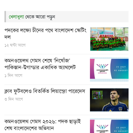
খেলাধুলা
থেকে আরো পড়ুন
পদকের লক্ষ্যে চীনের পথে বাংলাদেশ স্কেটিং
দল
১২ ঘন্টা আগে
কমনওয়েলথ গেমস শেষে ‘নিখোঁজ’
পাকিস্তান-উগান্ডার একাধিক অ্যাথলেট
১ দিন আগে
ক্লাব ফুটবলেও বিতর্কিত লিয়ান্দ্রো পারেদেস
৩ দিন আগে
কমনওয়েলথ গেমস ২০২৬: পদক ছাড়াই
শেষ বাংলাদেশের অভিযান