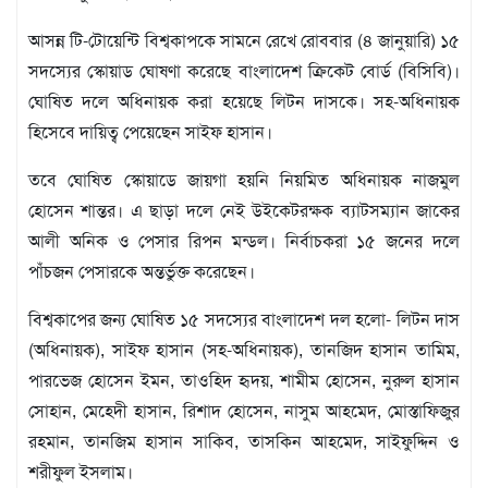
মতামত
শিল্প
আসন্ন টি-টোয়েন্টি বিশ্বকাপকে সামনে রেখে রোববার (৪ জানুয়ারি) ১৫
সাহিত্য
সদস্যের স্কোয়াড ঘোষণা করেছে বাংলাদেশ ক্রিকেট বোর্ড (বিসিবি)।
আইন
ঘোষিত দলে অধিনায়ক করা হয়েছে লিটন দাসকে। সহ-অধিনায়ক
আদালত
হিসেবে দায়িত্ব পেয়েছেন সাইফ হাসান।
অর্থনীতি
স্বাস্থ্য
তবে ঘোষিত স্কোয়াডে জায়গা হয়নি নিয়মিত অধিনায়ক নাজমুল
পর্যটন
হোসেন শান্তর। এ ছাড়া দলে নেই উইকেটরক্ষক ব্যাটসম্যান জাকের
লাইফস্টাইল
আলী অনিক ও পেসার রিপন মন্ডল। নির্বাচকরা ১৫ জনের দলে
পাঁচজন পেসারকে অন্তর্ভুক্ত করেছেন।
ফটো
প্রবাস
বিশ্বকাপের জন্য ঘোষিত ১৫ সদস্যের বাংলাদেশ দল হলো- লিটন দাস
শিক্ষা
(অধিনায়ক), সাইফ হাসান (সহ-অধিনায়ক), তানজিদ হাসান তামিম,
ও
পারভেজ হোসেন ইমন, তাওহিদ হৃদয়, শামীম হোসেন, নুরুল হাসান
সংস্কৃতি
সোহান, মেহেদী হাসান, রিশাদ হোসেন, নাসুম আহমেদ, মোস্তাফিজুর
ধর্ম
রহমান, তানজিম হাসান সাকিব, তাসকিন আহমেদ, সাইফুদ্দিন ও
গনমাধ্যম
শরীফুল ইসলাম।
সংবাদ