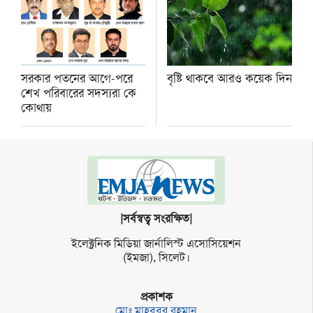
সরকার পতনের আগে-পরে
বৃষ্টি থাকবে আরও কয়েক দিন
শেখ পরিবারের সদস্যরা কে
কোথায়
|সর্বস্বত্ব সংরক্ষিত|
ইলেক্ট্র‌নিক মি‌ডিয়া জার্না‌লিস্ট এসো‌সি‌য়েশন
(ইমজা), সি‌লেট।
প্রকাশক
মোঃ মাহবুবুর রহমান