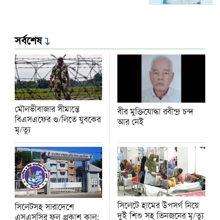
সর্বশেষ
মৌলভীবাজার সীমান্তে
বীর মুক্তিযোদ্ধা রবীন্দ্র চন্দ
বিএসএফের গু/লিতে যুবকের
আর নেই
‍মৃ/ত্যু
সিলেটে হামের উপসর্গ নিয়ে
সিলেটসহ সারাদেশে
দুই শিশু সহ তিনজনের মৃ/ত্যু
এসএসসির ফল প্রকাশ কাল: