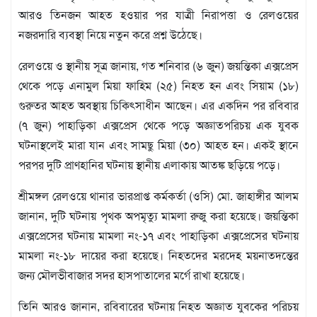
মতামত
আরও তিনজন আহত হওয়ার পর যাত্রী নিরাপত্তা ও রেলওয়ের
শিল্প
নজরদারি ব্যবস্থা নিয়ে নতুন করে প্রশ্ন উঠেছে।
সাহিত্য
আইন
রেলওয়ে ও স্থানীয় সূত্র জানায়, গত শনিবার (৬ জুন) জয়ন্তিকা এক্সপ্রেস
আদালত
থেকে পড়ে এনামুল মিয়া ফাহিম (২৫) নিহত হন এবং সিয়াম (১৮)
অর্থনীতি
গুরুতর আহত অবস্থায় চিকিৎসাধীন আছেন। এর একদিন পর রবিবার
স্বাস্থ্য
(৭ জুন) পাহাড়িকা এক্সপ্রেস থেকে পড়ে অজ্ঞাতপরিচয় এক যুবক
পর্যটন
ঘটনাস্থলেই মারা যান এবং সামছু মিয়া (৩০) আহত হন। একই স্থানে
লাইফস্টাইল
পরপর দুটি প্রাণহানির ঘটনায় স্থানীয় এলাকায় আতঙ্ক ছড়িয়ে পড়ে।
ফটো
শ্রীমঙ্গল রেলওয়ে থানার ভারপ্রাপ্ত কর্মকর্তা (ওসি) মো. জাহাঙ্গীর আলম
প্রবাস
জানান, দুটি ঘটনায় পৃথক অপমৃত্যু মামলা রুজু করা হয়েছে। জয়ন্তিকা
শিক্ষা
ও
এক্সপ্রেসের ঘটনায় মামলা নং-১৭ এবং পাহাড়িকা এক্সপ্রেসের ঘটনায়
সংস্কৃতি
মামলা নং-১৮ দায়ের করা হয়েছে। নিহতদের মরদেহ ময়নাতদন্তের
ধর্ম
জন্য মৌলভীবাজার সদর হাসপাতালের মর্গে রাখা হয়েছে।
গনমাধ্যম
তিনি আরও জানান, রবিবারের ঘটনায় নিহত অজ্ঞাত যুবকের পরিচয়
সংবাদ