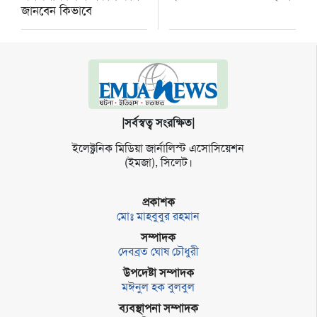
জানবেন কিভাবে
|সর্বস্বত্ব সংরক্ষিত|
ইলেক্ট্র‌নিক মি‌ডিয়া জার্না‌লিস্ট এসো‌সি‌য়েশন
(ইমজা), সি‌লেট।
প্রকাশক
মোঃ মাহবুবুর রহমান
সম্পাদক
দেবব্রত ঘোষ চৌধুরী
উপদেষ্টা সম্পাদক
মঈনুল হক বুলবুল
ব্যবস্থাপনা সম্পাদক