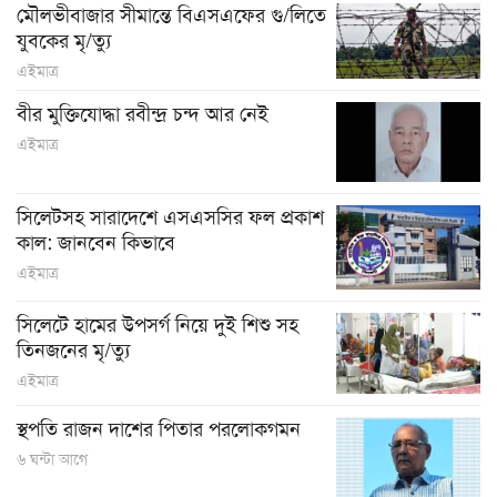
মৌলভীবাজার সীমান্তে বিএসএফের গু/লিতে
যুবকের ‍মৃ/ত্যু
এইমাত্র
বীর মুক্তিযোদ্ধা রবীন্দ্র চন্দ আর নেই
এইমাত্র
সিলেটসহ সারাদেশে এসএসসির ফল প্রকাশ
কাল: জানবেন কিভাবে
এইমাত্র
সিলেটে হামের উপসর্গ নিয়ে দুই শিশু সহ
তিনজনের মৃ/ত্যু
এইমাত্র
স্থপতি রাজন দাশের পিতার পরলোকগমন
৬ ঘন্টা আগে