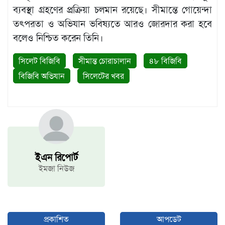
বিজ্ঞপ্তি
ব্যবস্থা গ্রহণের প্রক্রিয়া চলমান রয়েছে। সীমান্তে গোয়েন্দা
চাকুরী
তৎপরতা ও অভিযান ভবিষ্যতে আরও জোরদার করা হবে
আবহাওয়া
বলেও নিশ্চিত করেন তিনি।
সিলেট বিজিবি
সীমান্ত চোরাচালান
৪৮ বিজিবি
বিজিবি অভিযান
সিলেটের খবর
ইএন রিপোর্ট
ইমজা নিউজ
প্রকাশিত
আপডেট