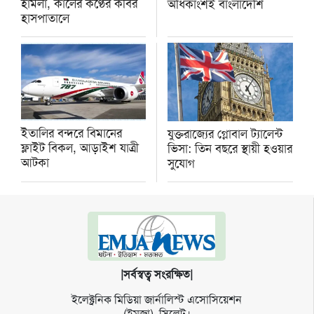
হামলা, কালের কণ্ঠের কবির
অধিকাংশই বাংলাদেশি
হাসপাতালে
ইতালির বন্দরে বিমানের
যুক্তরাজ্যের গ্লোবাল ট্যালেন্ট
ফ্লাইট বিকল, আড়াইশ যাত্রী
ভিসা: তিন বছরে স্থায়ী হওয়ার
আটকা
সুযোগ
|সর্বস্বত্ব সংরক্ষিত|
ইলেক্ট্র‌নিক মি‌ডিয়া জার্না‌লিস্ট এসো‌সি‌য়েশন
(ইমজা), সি‌লেট।