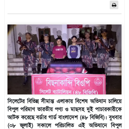
এশিয়া
আফ্রিকা
ইউরোপ
উত্তর
আমেরিকা
দক্ষিণ
আমেরিকা
ওশেনিয়া
এন্টারটিকা
বিনোদন
ভিডিও
সিলেটের বিভিন্ন সীমান্ত এলাকায় বিশেষ অভিযান চালিয়ে
অন্যান্য
বিপুল পরিমাণ ভারতীয় পণ্য ও মাছসহ দুই পাচারকারীকে
তথ্য
আটক করেছে বর্ডার গার্ড বাংলাদেশ (৪৮ বিজিবি)। বুধবার
প্রযুক্তি
(০৮ জুলাই) সকালে পরিচালিত এই অভিযানে বিপুল