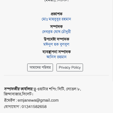
প্রকাশক
মোঃ মাহবুবুর রহমান
সম্পাদক
দেবব্রত ঘোষ চৌধুরী
উপদেষ্টা সম্পাদক
মঈনুল হক বুলবুল
ব্যবস্থাপনা সম্পাদক
আনিস রহমান
আমাদের পরিবার
Privacy Policy
সম্পাদকীয় কার্যালয়:
ব্লু-ওয়াটার শপিং সিটি, লেভেল ৮,
জিন্দাবাজার,সিলেট।
ইমেইল :
emjanews@gmail.com
যোগাযোগ :
01341582658