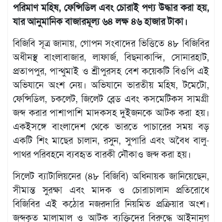
মতামত
পরিমাণ মহিষ, ফেন্সিডিল এবং চোরাই পণ্য উদ্ধার করা হয়,
শিল্প
যার আনুমানিক বাজারমূল্য ৬৪ লক্ষ ৪৬ হাজার টাকা।
সাহিত্য
আইন
বিজিবি সূত্র জানায়, গোপন সংবাদের ভিত্তিতে ৪৮ বিজিবির
আদালত
অধীনস্থ বাংলাবাজার, লাফার্জ, বিছনাকান্দি, সোনারহাট,
অর্থনীতি
প্রতাপপুর, পান্থুমাই ও শ্রীপুরসহ বেশ কয়েকটি বিওপি এই
স্বাস্থ্য
অভিযানে অংশ নেয়। অভিযানে ভারতীয় মহিষ, টমেটো,
পর্যটন
ফেন্সিডিল, চকলেট, জিলেট ব্লেড এবং কসমেটিকস সামগ্রী
লাইফস্টাইল
জব্দ করার পাশাপাশি মাদকসহ দুইজনকে আটক করা হয়।
ফটো
একইসঙ্গে বাংলাদেশ থেকে ভারতে পাচারের সময় বড়
প্রবাস
একটি শিং মাছের চালান, রসুন, সুপারি এবং অবৈধ বালু-
পাথর পরিবহনে ব্যবহৃত বারকী নৌকাও জব্দ করা হয়।
শিক্ষা
ও
সংস্কৃতি
সিলেট ব্যাটালিয়নের (৪৮ বিজিবি) অধিনায়ক জানিয়েছেন,
ধর্ম
সীমান্ত সুরক্ষা এবং মাদক ও চোরাচালান প্রতিরোধে
বিজিবির এই কঠোর নজরদারি নিয়মিত প্রক্রিয়ার অংশ।
গনমাধ্যম
জব্দকৃত মালামাল ও আটক ব্যক্তিদের বিরুদ্ধে আইনানুগ
সংবাদ