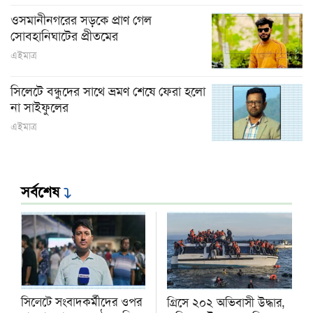
ওসমানীনগরের সড়কে প্রাণ গেল
সোবহানিঘাটের প্রীতমের
এইমাত্র
সিলেটে বন্ধুদের সাথে ভ্রমণ শেষে ফেরা হলো
না সাইফুলের
এইমাত্র
সর্বশেষ
সিলেটে সংবাদকর্মীদের ওপর
গ্রিসে ২০২ অভিবাসী উদ্ধার,