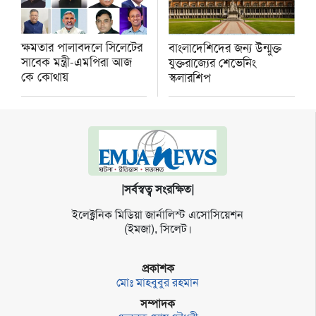
ক্ষমতার পালাবদলে সিলেটের
বাংলাদেশিদের জন্য উন্মুক্ত
সাবেক মন্ত্রী-এমপিরা আজ
যুক্তরাজ্যের শেভেনিং
কে কোথায়
স্কলারশিপ
|সর্বস্বত্ব সংরক্ষিত|
ইলেক্ট্র‌নিক মি‌ডিয়া জার্না‌লিস্ট এসো‌সি‌য়েশন
(ইমজা), সি‌লেট।
প্রকাশক
মোঃ মাহবুবুর রহমান
সম্পাদক