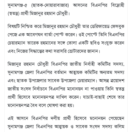
মতামত
সুনামগঞ্জ-৫ (ছাতক-দোয়ারাবাজার) আসনের বিএনপির বিদ্রোহী
শিল্প
(স্বতন্ত্র) প্রার্থী মিজানুর রহমান চৌধুরী।
সাহিত্য
আইন
বিষয়টি নিশ্চিত করে মিজানুর রহমান চৌধুরী তার ভেরিফায়েড ফেসবুক
আদালত
পেজে এক আবেগঘন বার্তা পোস্ট করেন। ওই পোস্টে তিনি বিএনপির
অর্থনীতি
চেয়ারম্যান তারেক রহমানের সঙ্গে তোলা একটি ছবিও সংযুক্ত করেন
স্বাস্থ্য
এবং নিজের সিদ্ধান্তের কথা সরাসরি ভোটারদের জানান।
পর্যটন
মিজানুর রহমান চৌধুরী বিএনপির জাতীয় নির্বাহী কমিটির সদস্য,
লাইফস্টাইল
সুনামগঞ্জ জেলা বিএনপির বর্তমান আহ্বায়ক কমিটির অন্যতম সদস্য
ফটো
এবং ছাতক উপজেলার সাবেক উপজেলা চেয়ারম্যান। আসন্ন ত্রয়োদশ
প্রবাস
জাতীয় সংসদ নির্বাচনে বিএনপির মনোনয়ন না পাওয়ায় তিনি স্বতন্ত্র
শিক্ষা
প্রার্থী হিসেবে মনোনয়নপত্র দাখিল করেন। যাচাই-বাছাই শেষে তার
ও
সংস্কৃতি
মনোনয়নপত্র বৈধ বলে ঘোষণা করা হয়।
ধর্ম
এই আসনে বিএনপির দলীয় প্রার্থী হিসেবে মনোনয়ন পেয়েছেন
গনমাধ্যম
সুনামগঞ্জ জেলা বিএনপির আহ্বায়ক ও সাবেক সংসদ সদস্য কলিম
সংবাদ