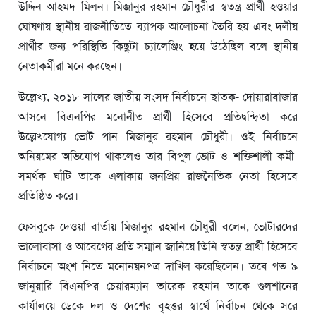
উদ্দিন আহমদ মিলন। মিজানুর রহমান চৌধুরীর স্বতন্ত্র প্রার্থী হওয়ার
বিজ্ঞপ্তি
ঘোষণায় স্থানীয় রাজনীতিতে ব্যাপক আলোচনা তৈরি হয় এবং দলীয়
চাকুরী
প্রার্থীর জন্য পরিস্থিতি কিছুটা চ্যালেঞ্জিং হয়ে উঠেছিল বলে স্থানীয়
আবহাওয়া
নেতাকর্মীরা মনে করছেন।
উল্লেখ্য, ২০১৮ সালের জাতীয় সংসদ নির্বাচনে ছাতক- দোয়ারাবাজার
আসনে বিএনপির মনোনীত প্রার্থী হিসেবে প্রতিদ্বন্দ্বিতা করে
উল্লেখযোগ্য ভোট পান মিজানুর রহমান চৌধুরী। ওই নির্বাচনে
অনিয়মের অভিযোগ থাকলেও তার বিপুল ভোট ও শক্তিশালী কর্মী-
সমর্থক ঘাঁটি তাকে এলাকায় জনপ্রিয় রাজনৈতিক নেতা হিসেবে
প্রতিষ্ঠিত করে।
ফেসবুকে দেওয়া বার্তায় মিজানুর রহমান চৌধুরী বলেন, ভোটারদের
ভালোবাসা ও আবেগের প্রতি সম্মান জানিয়ে তিনি স্বতন্ত্র প্রার্থী হিসেবে
নির্বাচনে অংশ নিতে মনোনয়নপত্র দাখিল করেছিলেন। তবে গত ৯
জানুয়ারি বিএনপির চেয়ারম্যান তারেক রহমান তাকে গুলশানের
কার্যালয়ে ডেকে দল ও দেশের বৃহত্তর স্বার্থে নির্বাচন থেকে সরে