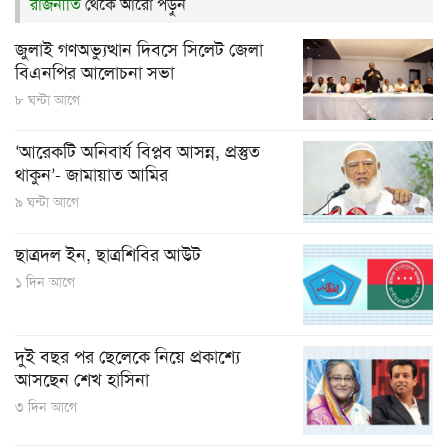
রাজনীতি
থেকে আরো পড়ুন
জুলাই গণঅভ্যুত্থান দিবসে সিলেট জেলা
বিএনপির আলোচনা সভা
৮ ঘন্টা আগে
‘আরেকটি অনিবার্য বিপ্লব আসন্ন, প্রস্তুত
থাকুন’- জামায়াত আমির
৯ ঘন্টা আগে
ছাত্রদল ইন, ছাত্রশিবির আউট
১ দিন আগে
দুই বছর পর ছেলেকে নিয়ে প্রকাশ্যে
আসছেন শেখ হাসিনা
৩ দিন আগে