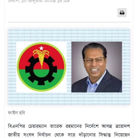
প্রকাশ: ১০ জানুয়ারী ২০২৬ ১৮:৩৯
এশিয়া
আফ্রিকা
ইউরোপ
উত্তর
আমেরিকা
দক্ষিণ
আমেরিকা
ওশেনিয়া
এন্টারটিকা
বিনোদন
ভিডিও
অন্যান্য
ফাইল ছবি
তথ্য
বিএনপির চেয়ারম্যান তারেক রহমানের নির্দেশে আসন্ন ত্রয়োদশ
প্রযুক্তি
জাতীয় সংসদ নির্বাচন থেকে সরে দাঁড়ানোর সিদ্ধান্ত নিয়েছেন