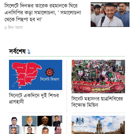
সিলেটে দিনভর তারেক রহমানকে ঘিরে
এনসিপির কড়া সমালোচনা, ‘ সমালোচনা
থেকে পিছপা হব না’
৫ দিন আগে
সর্বশেষ
সিলেটে একদিনে দুই শিশুর
সিলেট মহানগর ছাত্রশিবিরের
প্রাণহানী
বিক্ষোভ মিছিল