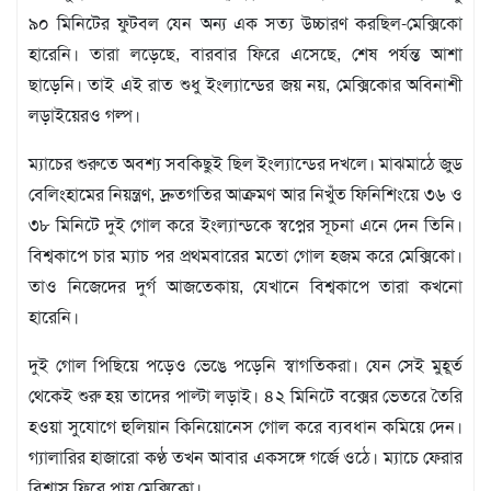
মতামত
৯০ মিনিটের ফুটবল যেন অন্য এক সত্য উচ্চারণ করছিল-মেক্সিকো
শিল্প
হারেনি। তারা লড়েছে, বারবার ফিরে এসেছে, শেষ পর্যন্ত আশা
সাহিত্য
ছাড়েনি। তাই এই রাত শুধু ইংল্যান্ডের জয় নয়, মেক্সিকোর অবিনাশী
আইন
আদালত
লড়াইয়েরও গল্প।
অর্থনীতি
ম্যাচের শুরুতে অবশ্য সবকিছুই ছিল ইংল্যান্ডের দখলে। মাঝমাঠে জুড
স্বাস্থ্য
বেলিংহামের নিয়ন্ত্রণ, দ্রুতগতির আক্রমণ আর নিখুঁত ফিনিশিংয়ে ৩৬ ও
পর্যটন
৩৮ মিনিটে দুই গোল করে ইংল্যান্ডকে স্বপ্নের সূচনা এনে দেন তিনি।
লাইফস্টাইল
বিশ্বকাপে চার ম্যাচ পর প্রথমবারের মতো গোল হজম করে মেক্সিকো।
ফটো
তাও নিজেদের দুর্গ আজতেকায়, যেখানে বিশ্বকাপে তারা কখনো
প্রবাস
হারেনি।
শিক্ষা
ও
দুই গোল পিছিয়ে পড়েও ভেঙে পড়েনি স্বাগতিকরা। যেন সেই মুহূর্ত
সংস্কৃতি
থেকেই শুরু হয় তাদের পাল্টা লড়াই। ৪২ মিনিটে বক্সের ভেতরে তৈরি
ধর্ম
হওয়া সুযোগে হুলিয়ান কিনিয়োনেস গোল করে ব্যবধান কমিয়ে দেন।
গনমাধ্যম
গ্যালারির হাজারো কণ্ঠ তখন আবার একসঙ্গে গর্জে ওঠে। ম্যাচে ফেরার
সংবাদ
বিশ্বাস ফিরে পায় মেক্সিকো।