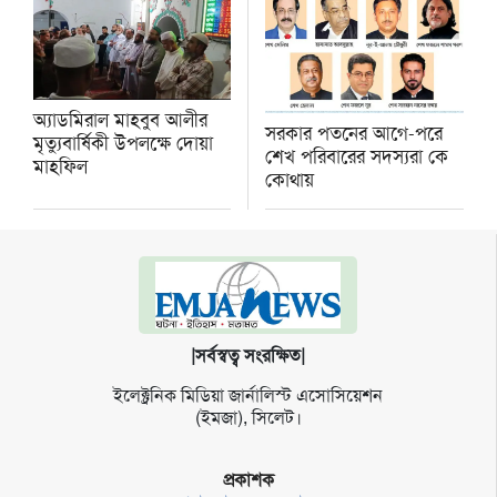
অ্যাডমিরাল মাহবুব আলীর
সরকার পতনের আগে-পরে
মৃত্যুবার্ষিকী উপলক্ষে দোয়া
শেখ পরিবারের সদস্যরা কে
মাহফিল
কোথায়
|সর্বস্বত্ব সংরক্ষিত|
ইলেক্ট্র‌নিক মি‌ডিয়া জার্না‌লিস্ট এসো‌সি‌য়েশন
(ইমজা), সি‌লেট।
প্রকাশক