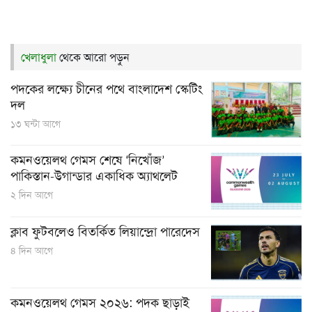
খেলাধুলা
থেকে আরো পড়ুন
পদকের লক্ষ্যে চীনের পথে বাংলাদেশ স্কেটিং
দল
১৩ ঘন্টা আগে
কমনওয়েলথ গেমস শেষে ‘নিখোঁজ’
পাকিস্তান-উগান্ডার একাধিক অ্যাথলেট
২ দিন আগে
ক্লাব ফুটবলেও বিতর্কিত লিয়ান্দ্রো পারেদেস
৪ দিন আগে
কমনওয়েলথ গেমস ২০২৬: পদক ছাড়াই