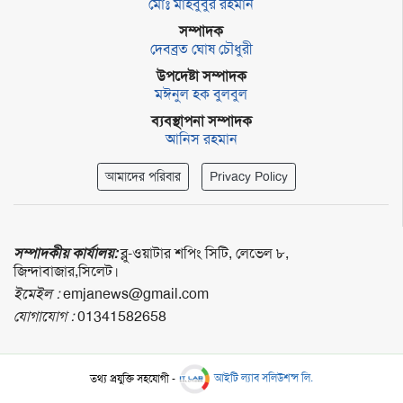
মোঃ মাহবুবুর রহমান
সম্পাদক
দেবব্রত ঘোষ চৌধুরী
উপদেষ্টা সম্পাদক
মঈনুল হক বুলবুল
ব্যবস্থাপনা সম্পাদক
আনিস রহমান
আমাদের পরিবার
Privacy Policy
সম্পাদকীয় কার্যালয়:
ব্লু-ওয়াটার শপিং সিটি, লেভেল ৮,
জিন্দাবাজার,সিলেট।
ইমেইল :
emjanews@gmail.com
যোগাযোগ :
01341582658
তথ্য প্রযুক্তি সহযোগী -
আইটি ল্যাব সলিউশন্স লি.