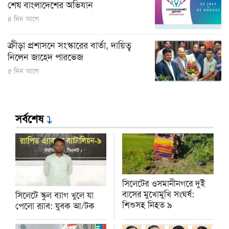
শেষ বাংলাদেশের অভিযান
৪ দিন আগে
ক্রীড়া প্রশাসনে সংস্কারের বার্তা, দায়িত্ব
নিলেন জাহেদ পারভেজ
৫ দিন আগে
সর্বশেষ
সিলেটের ওসমানীনগরে দুই
বাসের মুখোমুখি সংঘর্ষ:
সিলেটে স্কুল ব্যাগ খুলে যা
শিশুসহ নিহত ৯
পেলো র‌্যাব: যুবক আ/টক