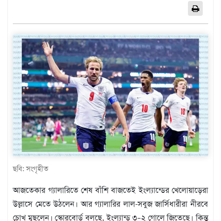
এশিয়া
আফ্রিকা
ইউরোপ
উত্তর
আমেরিকা
দক্ষিণ
আমেরিকা
ওশেনিয়া
এন্টারটিকা
বিনোদন
ভিডিও
ছবি: সংগৃহীত
অন্যান্য
আজতেকার গ্যালারিতে শেষ বাঁশি বাজতেই ইংল্যান্ডের খেলোয়াড়েরা
তথ্য
উল্লাসে মেতে উঠলেন। আর গ্যালারির লাল-সবুজ জার্সিধারীরা নীরবে
প্রযুক্তি
চোখ মুছলেন। স্কোরবোর্ড বলছে, ইংল্যান্ড ৩–২ গোলে জিতেছে। কিন্তু