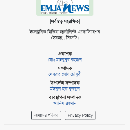
|সর্বস্বত্ব সংরক্ষিত|
ইলেক্ট্র‌নিক মি‌ডিয়া জার্না‌লিস্ট এসো‌সি‌য়েশন
(ইমজা), সি‌লেট।
প্রকাশক
মোঃ মাহবুবুর রহমান
সম্পাদক
দেবব্রত ঘোষ চৌধুরী
উপদেষ্টা সম্পাদক
মঈনুল হক বুলবুল
ব্যবস্থাপনা সম্পাদক
আনিস রহমান
আমাদের পরিবার
Privacy Policy