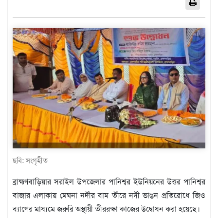
এশিয়া
আফ্রিকা
ইউরোপ
উত্তর
আমেরিকা
দক্ষিণ
আমেরিকা
ওশেনিয়া
এন্টারটিকা
বিনোদন
ভিডিও
ছবি: সংগৃহীত
অন্যান্য
ব্রাহ্মণবাড়িয়ার সরাইল উপজেলার পানিশ্বর ইউনিয়নের উত্তর পানিশ্বর
তথ্য
বাজার এলাকায় মেঘনা নদীর বাম তীরে নদী ভাঙন প্রতিরোধে জিও
প্রযুক্তি
ব্যাগের মাধ্যমে জরুরি অস্থায়ী তীররক্ষা কাজের উদ্বোধন করা হয়েছে।