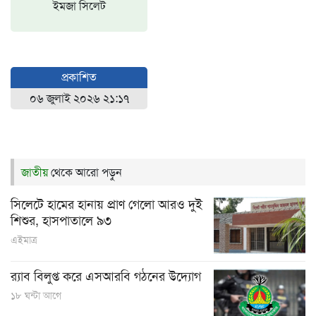
ইমজা সিলেট
প্রকাশিত
০৬ জুলাই ২০২৬ ২১:১৭
জাতীয়
থেকে আরো পড়ুন
সিলেটে হামের হানায় প্রাণ গেলো আরও দুই
শিশুর, হাসপাতালে ৯৩
এইমাত্র
র‍্যাব বিলুপ্ত করে এসআরবি গঠনের উদ্যোগ
১৮ ঘন্টা আগে