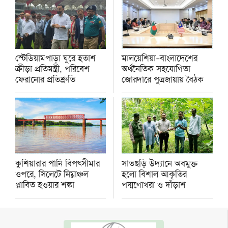
স্টেডিয়ামপাড়া ঘুরে হতাশ
মালয়েশিয়া–বাংলাদেশের
ক্রীড়া প্রতিমন্ত্রী, পরিবেশ
অর্থনৈতিক সহযোগিতা
ফেরানোর প্রতিশ্রুতি
জোরদারে পুত্রজায়ায় বৈঠক
কুশিয়ারার পানি বিপৎসীমার
সাতছড়ি উদ্যানে অবমুক্ত
ওপরে, সিলেটে নিম্নাঞ্চল
হলো বিশাল আকৃতির
প্লাবিত হওয়ার শঙ্কা
পদ্মগোখরা ও দাঁড়াশ