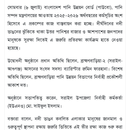
মতামত
সোমবার (৬ জুলাই) বাংলাদেশ পানি উন্নয়ন বোর্ড (পাউবো), পানি
শিল্প
সাহিত্য
সম্পদ মন্ত্রণালয়ের আওতায় ২০২৫–২০২৬ অর্থবছরের কর্মসূচির অংশ
আইন
হিসেবে এ প্রকল্পের কাজ বাস্তবায়ন করা হচ্ছে। দীর্ঘদিনের নদী
আদালত
ভাঙনের ঝুঁকিতে থাকা উত্তর পানিশ্বর বাজার ও আশপাশের জনপদের
অর্থনীতি
মানুষকে সুরক্ষা দিতেই এ জরুরি প্রতিরক্ষা কার্যক্রম হাতে নেওয়া
স্বাস্থ্য
হয়েছে।
পর্যটন
উদ্বোধনী অনুষ্ঠানে প্রধান অতিথি ছিলেন, ব্রাহ্মণবাড়িয়া-২ (সরাইল-
লাইফস্টাইল
আশুগঞ্জ) আসনের সংসদ সদস্য ব্যারিস্টার রুমিন ফারহানা। বিশেষ
ফটো
অতিথি ছিলেন, ব্রাহ্মণবাড়িয়া পানি উন্নয়ন বিভাগের নির্বাহী প্রকৌশলী
প্রবাস
আকাশ দত্ত।
শিক্ষা
ও
অনুষ্ঠানে সভাপতিত্ব করেন, সরাইল উপজেলা নির্বাহী কর্মকর্তা
সংস্কৃতি
(ইউএনও) মো. সাইফুল ইসলাম।
ধর্ম
বক্তারা বলেন, নদী ভাঙন কবলিত এলাকার মানুষের জানমাল ও
গনমাধ্যম
গুরুত্বপূর্ণ স্থাপনা রক্ষায় জরুরি ভিত্তিতে এই তীর রক্ষা কাজ শুরু করা
সংবাদ