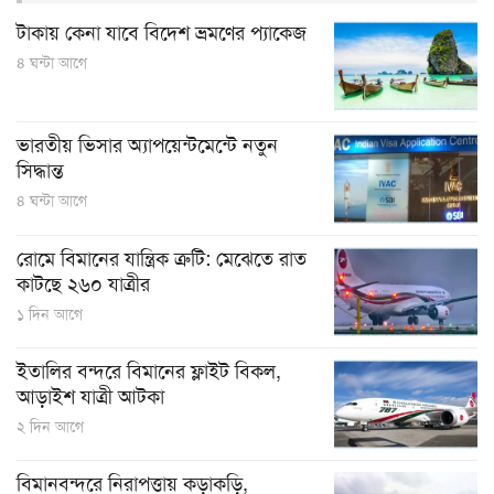
টাকায় কেনা যাবে বিদেশ ভ্রমণের প্যাকেজ
৪ ঘন্টা আগে
ভারতীয় ভিসার অ্যাপয়েন্টমেন্টে নতুন
সিদ্ধান্ত
৪ ঘন্টা আগে
রোমে বিমানের যান্ত্রিক ত্রুটি: মেঝেতে রাত
কাটছে ২৬০ যাত্রীর
১ দিন আগে
ইতালির বন্দরে বিমানের ফ্লাইট বিকল,
আড়াইশ যাত্রী আটকা
২ দিন আগে
বিমানবন্দরে নিরাপত্তায় কড়াকড়ি,