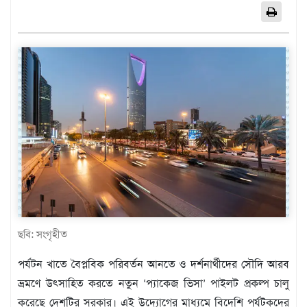
এশিয়া
আফ্রিকা
ইউরোপ
উত্তর
আমেরিকা
দক্ষিণ
আমেরিকা
ওশেনিয়া
এন্টারটিকা
বিনোদন
ভিডিও
ছবি: সংগৃহীত
অন্যান্য
পর্যটন খাতে বৈপ্লবিক পরিবর্তন আনতে ও দর্শনার্থীদের সৌদি আরব
তথ্য
ভ্রমণে উৎসাহিত করতে নতুন ‘প্যাকেজ ভিসা’ পাইলট প্রকল্প চালু
প্রযুক্তি
করেছে দেশটির সরকার। এই উদ্যোগের মাধ্যমে বিদেশি পর্যটকদের