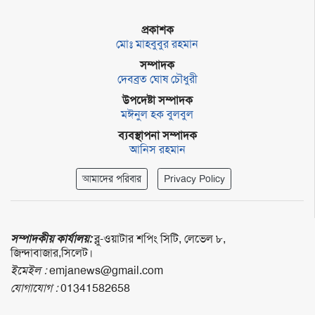
প্রকাশক
মোঃ মাহবুবুর রহমান
সম্পাদক
দেবব্রত ঘোষ চৌধুরী
উপদেষ্টা সম্পাদক
মঈনুল হক বুলবুল
ব্যবস্থাপনা সম্পাদক
আনিস রহমান
আমাদের পরিবার
Privacy Policy
সম্পাদকীয় কার্যালয়:
ব্লু-ওয়াটার শপিং সিটি, লেভেল ৮,
জিন্দাবাজার,সিলেট।
ইমেইল :
emjanews@gmail.com
যোগাযোগ :
01341582658