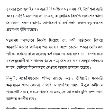
মতামত
শিল্প
বুধবার (১০ জুলাই) এক জরুরি বিজ্ঞপ্তিতে মন্ত্রণালয় এই নির্দেশনা জারি
সাহিত্য
করে। সংশ্লিষ্ট মন্ত্রণালয় জানিয়েছে, আনুষ্ঠানিক বিজ্ঞপ্তি প্রকাশের আগে
আইন
যে কোনো ধরনের আগাম যোগাযোগ বা অর্থ প্রদান করলে বড় ধরনের
আদালত
প্রতারণার ঝুঁকি রয়েছে।
অর্থনীতি
স্বাস্থ্য
মন্ত্রণালয় স্পষ্টভাবে নির্দেশ দিয়েছে যে, কর্মী পাঠানোর বিষয়ে
পর্যটন
আনুষ্ঠানিকভাবে কার্যক্রম শুরু হওয়ার আগে কোনো প্রকার মেডিকেল
লাইফস্টাইল
পরীক্ষা করানো বা এ সংক্রান্ত অর্থ লেনদেন করা যাবে না। বিশেষ করে
মধ্যস্বত্বভোগী বা দালালের খপ্পরে পড়ে যেন প্রবাস গমনেচ্ছুরা ক্ষতিগ্রস্ত
ফটো
না হন, সেদিকে বিশেষ নজর দেওয়ার আহ্বান জানানো হয়েছে।
প্রবাস
শিক্ষা
রিক্রুটিং এজেন্সিগুলোর প্রতিও রয়েছে কঠোর হুঁশিয়ারি। সরকারি
ও
অনুমোদন ছাড়া কোনো এজেন্সি মালয়েশিয়া গমনে ইচ্ছুক কর্মীদের
সংস্কৃতি
পাসপোর্ট সংগ্রহ করতে পারবে না এবং কোনো প্রকার চুক্তি সম্পাদনও
ধর্ম
আইনত দণ্ডনীয় হবে।
গনমাধ্যম
সংবাদ