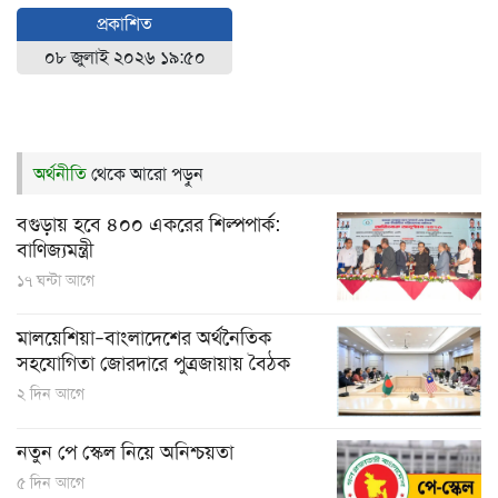
প্রকাশিত
০৮ জুলাই ২০২৬ ১৯:৫০
অর্থনীতি
থেকে আরো পড়ুন
বগুড়ায় হবে ৪০০ একরের শিল্পপার্ক:
বাণিজ্যমন্ত্রী
১৭ ঘন্টা আগে
মালয়েশিয়া–বাংলাদেশের অর্থনৈতিক
সহযোগিতা জোরদারে পুত্রজায়ায় বৈঠক
২ দিন আগে
নতুন পে স্কেল নিয়ে অনিশ্চয়তা
৫ দিন আগে