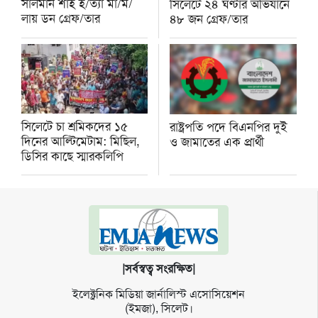
সালমান শাহ হ/ত্যা মা/ম/
সিলেটে ২৪ ঘণ্টার অভিযানে
লায় ডন গ্রেফ/তার
৪৮ জন গ্রেফ/তার
সিলেটে চা শ্রমিকদের ১৫
রাষ্ট্রপতি পদে বিএনপির দুই
দিনের আল্টিমেটাম: মিছিল,
ও জামাতের এক প্রার্থী
ডিসির কাছে স্মারকলিপি
|সর্বস্বত্ব সংরক্ষিত|
ইলেক্ট্র‌নিক মি‌ডিয়া জার্না‌লিস্ট এসো‌সি‌য়েশন
(ইমজা), সি‌লেট।