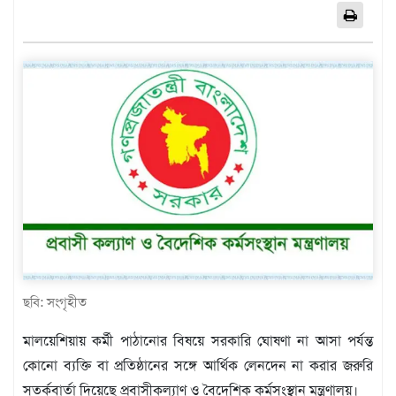
এশিয়া
আফ্রিকা
ইউরোপ
উত্তর
আমেরিকা
দক্ষিণ
আমেরিকা
ওশেনিয়া
এন্টারটিকা
বিনোদন
ভিডিও
ছবি: সংগৃহীত
অন্যান্য
মালয়েশিয়ায় কর্মী পাঠানোর বিষয়ে সরকারি ঘোষণা না আসা পর্যন্ত
তথ্য
কোনো ব্যক্তি বা প্রতিষ্ঠানের সঙ্গে আর্থিক লেনদেন না করার জরুরি
প্রযুক্তি
সতর্কবার্তা দিয়েছে প্রবাসীকল্যাণ ও বৈদেশিক কর্মসংস্থান মন্ত্রণালয়।