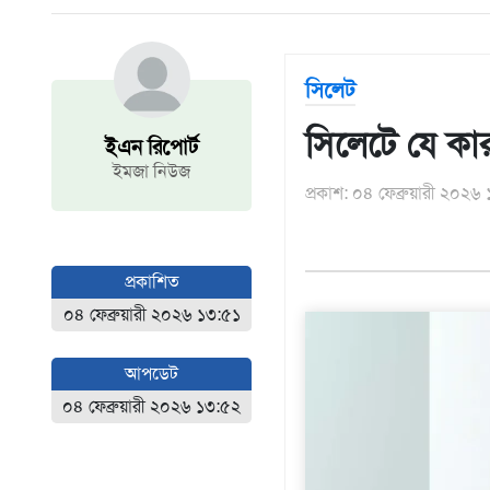
আন্তর্জাতিক
এশিয়া
সিলেট
আফ্রিকা
ইউরোপ
সিলেটে যে ক
ইএন রিপোর্ট
উত্তর
ইমজা নিউজ
আমেরিকা
প্রকাশ: ০৪ ফেব্রুয়ারী ২০২৬
দক্ষিণ
আমেরিকা
ওশেনিয়া
প্রকাশিত
এন্টারটিকা
০৪ ফেব্রুয়ারী ২০২৬ ১৩:৫১
বিনোদন
আপডেট
ভিডিও
০৪ ফেব্রুয়ারী ২০২৬ ১৩:৫২
অন্যান্য
তথ্য