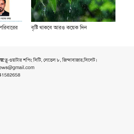
পরিবারের
বৃষ্টি থাকবে আরও কয়েক দিন
লয়:
ব্লু-ওয়াটার শপিং সিটি, লেভেল ৮, জিন্দাবাজার,সিলেট।
ews@gmail.com
41582658