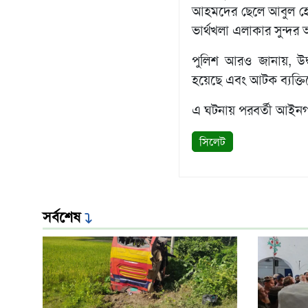
আহমদের ছেলে আবুল হোসে
সংবাদ
বিজ্ঞপ্তি
ভার্থখলা এলাকার সুন্
চাকুরী
পুলিশ আরও জানায়, উদ্
আবহাওয়া
হয়েছে এবং আটক ব্যক্তিক
এ ঘটনায় পরবর্তী আইনগত
সিলেট
সর্বশেষ