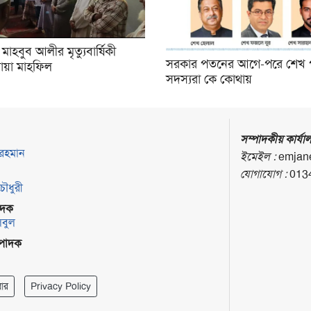
মাহবুব আলীর মৃত্যুবার্ষিকী
সরকার পতনের আগে-পরে শেখ 
োয়া মাহফিল
সদস্যরা কে কোথায়
সম্পাদকীয় কার্যা
 রহমান
ইমেইল :
emjan
যোগাযোগ :
013
চৌধুরী
পাদক
লবুল
ম্পাদক
ার
Privacy Policy