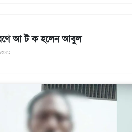
ারণে আ ট ক হলেন আবুল
 ১৩:৫১