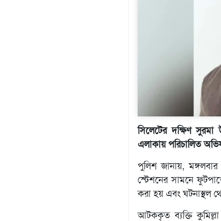
প্রযুক্তি
মতামত
শিল্প
সাহিত্য
আইন
আদালত
অর্থনীতি
স্বাস্থ্য
পর্যটন
লাইফস্টাইল
সিলেটের দক্ষিণ সুরমা 
ফটো
এলাকায় পরিচালিত অভি
প্রবাস
পুলিশ জানায়, মঙ্গলবার 
শিক্ষা
ও
স্টেশনের সামনে ফুটপা
সংস্কৃতি
করা হয় এবং ঘটনাস্থল
ধর্ম
আটককৃত ব্যক্তি কুমিল
গনমাধ্যম