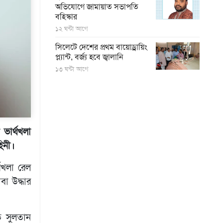
অভিযোগে জামায়াত সভাপতি
বহিস্কার
১২ ঘন্টা আগে
সিলেটে দেশের প্রথম বায়োড্রায়িং
প্ল্যান্ট, বর্জ্য হবে জ্বালানি
১৩ ঘন্টা আগে
ভার্থখলা
িনী।
্থখলা রেল
া উদ্ধার
ত সুলতান