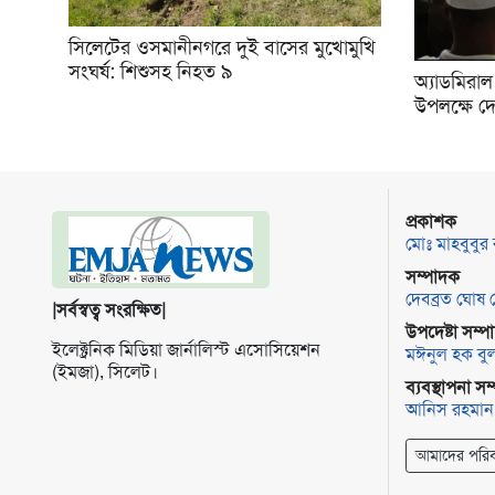
সিলেটের ওসমানীনগরে দুই বাসের মুখোমুখি
সংঘর্ষ: শিশুসহ নিহত ৯
অ্যাডমিরাল 
উপলক্ষে দ
প্রকাশক
মোঃ মাহবুবুর
সম্পাদক
দেবব্রত ঘোষ 
|সর্বস্বত্ব সংরক্ষিত|
উপদেষ্টা সম্
ইলেক্ট্র‌নিক মি‌ডিয়া জার্না‌লিস্ট এসো‌সি‌য়েশন
মঈনুল হক বু
(ইমজা), সি‌লেট।
ব্যবস্থাপনা স
আনিস রহমান
আমাদের পরিব