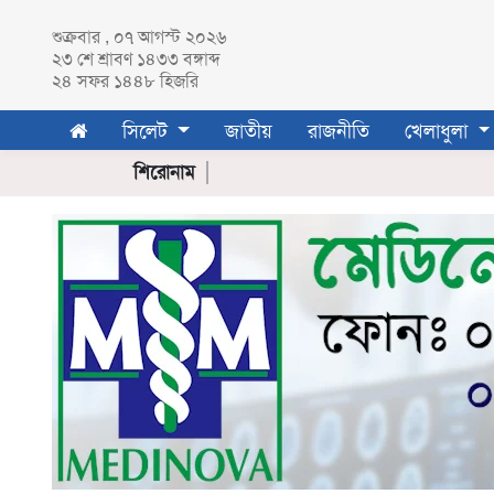
শুক্রবার , ০৭ আগস্ট ২০২৬
২৩ শে
শ্রাবণ
১৪৩৩ বঙ্গাব্দ
২৪ সফর ১৪৪৮ হিজরি
সিলেট
সিলেট
জাতীয়
রাজনীতি
খেলাধুলা
সিলেট
জেলা
শিরোনাম
সুনামগঞ্জ
মৌলভীবাজার
হবিগঞ্জ
জাতীয়
রাজনীতি
খেলাধুলা
ক্রিকেট
ফুটবল
অন্যান্য