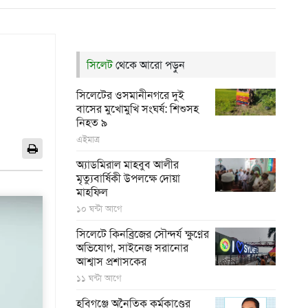
সিলেট
থেকে আরো পড়ুন
সিলেটের ওসমানীনগরে দুই
বাসের মুখোমুখি সংঘর্ষ: শিশুসহ
নিহত ৯
এইমাত্র
অ্যাডমিরাল মাহবুব আলীর
মৃত্যুবার্ষিকী উপলক্ষে দোয়া
মাহফিল
১০ ঘন্টা আগে
সিলেটে কিনব্রিজের সৌন্দর্য ক্ষুণ্নের
অভিযোগ, সাইনেজ সরানোর
আশ্বাস প্রশাসকের
১১ ঘন্টা আগে
হবিগঞ্জে অনৈতিক কর্মকাণ্ডের