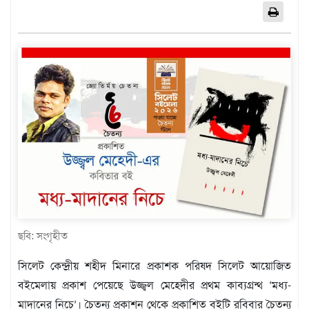
এশিয়া
আফ্রিকা
ইউরোপ
উত্তর
আমেরিকা
দক্ষিণ
আমেরিকা
ওশেনিয়া
এন্টারটিকা
বিনোদন
ভিডিও
ছবি: সংগৃহীত
অন্যান্য
সিলেট কেন্দ্রীয় শহীদ মিনারে প্রকাশক পরিষদ সিলেট আয়োজিত
তথ্য
বইমেলায় প্রকাশ পেয়েছে উজ্জ্বল মেহেদীর প্রথম কাব্যগ্রন্থ ‘মধ্য-
প্রযুক্তি
মাদানের নিচে’। চৈতন্য প্রকাশন থেকে প্রকাশিত বইটি রবিবার চৈতন্য