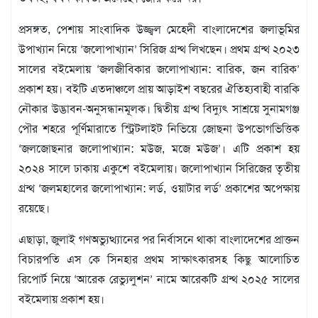
বিজ্ঞপ্তি
প্রসঙ্গত, পেশায় সাংবাদিক উজ্জ্বল মেহেদী বাংলাদেশের জলাভূমির
চাকুরী
উপাখ্যান নিয়ে ‘জলোপাখ্যান’ সিরিজ গ্রন্থ লিখছেন। প্রথম গ্রন্থ ২০২৩
আবহাওয়া
সালের বইমেলায় ‘জলজীবিকার জলোপাখ্যান: বারিক, জন বারিক’
প্রকাশ হয়। বইটি এতদাঞ্চলে প্রায় আড়াইশ বছরের ঐতিহ্যবাহী বারকি
নৌকার উদ্ভাবন-অনুসন্ধানমূলক। দ্বিতীয় গ্রন্থ বিদ্যুৎ সাশ্রয়ে ‍সুনামগঞ্জ
পৌর শহরে পূর্ণিমারাতে স্ট্রিটলাইট নিভিয়ে জোছনা উপভোগভিত্তিক
‘জলজোছনার জলোপাখ্যান: মউজ, মজে মউজ’। এটি প্রকাশ হয়
২০২৪ সালে ঢাকায় একুশে বইমেলায়। জলোপাখ্যান সিরিজের তৃতীয়
গ্রন্থ ‘জলমহালের জলোপাখ্যান: লর্ড, ওয়াটার লর্ড’ প্রকাশের অপেক্ষায়
রয়েছে।
এছাড়া, জুলাই গণঅভ্যুত্থ্যানের পর নির্বাসনে থাকা বাংলাদেশের প্রাক্তন
বিচারপতি এস কে সিনহার প্রথম সাক্ষাৎকারসহ কিছু আলোচিত
রিপোর্ট নিয়ে ‘আরেক রেভ্যুলুশন’ নামে আরেকটি গ্রন্থ ২০২৫ সালের
বইমেলায় প্রকাশ হয়।