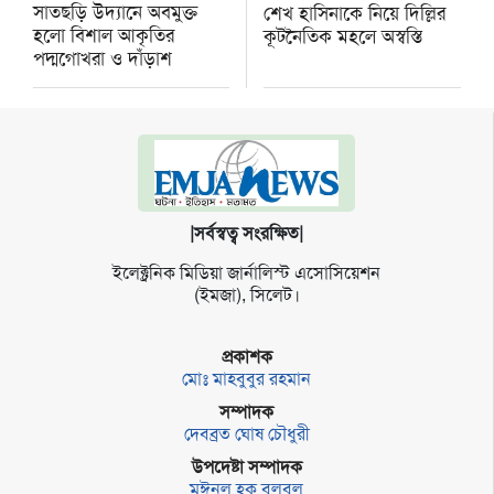
সাতছড়ি উদ্যানে অবমুক্ত
শেখ হাসিনাকে নিয়ে দিল্লির
হলো বিশাল আকৃতির
কূটনৈতিক মহলে অস্বস্তি
পদ্মগোখরা ও দাঁড়াশ
|সর্বস্বত্ব সংরক্ষিত|
ইলেক্ট্র‌নিক মি‌ডিয়া জার্না‌লিস্ট এসো‌সি‌য়েশন
(ইমজা), সি‌লেট।
প্রকাশক
মোঃ মাহবুবুর রহমান
সম্পাদক
দেবব্রত ঘোষ চৌধুরী
উপদেষ্টা সম্পাদক
মঈনুল হক বুলবুল