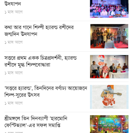
উদযাপন
১ মাস আগে
কথা আর গানে শিল্পী হ্যারল্ড রশীদের
জন্মদিন উদযাপন
১ মাস আগে
সত্তরে প্রথম একক চিত্রপ্রদর্শনী, হ্যারল্ড
রশীদে মুগ্ধ শিল্পবোদ্ধারা
১ মাস আগে
‘সত্তরে হ্যারল্ড’, তিনদিনের বর্ণাঢ্য আয়োজনে
শিল্প-সুরের উৎসব
১ মাস আগে
শ্রীমঙ্গলে তিন দিনব্যাপী ‘হারমোনি
ফেস্টিভ্যাল’-এর সফল সমাপ্তি