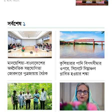
২ মাস আগে
সর্বশেষ
মালয়েশিয়া–বাংলাদেশের
কুশিয়ারার পানি বিপৎসীমার
অর্থনৈতিক সহযোগিতা
ওপরে, সিলেটে নিম্নাঞ্চল
জোরদারে পুত্রজায়ায় বৈঠক
প্লাবিত হওয়ার শঙ্কা