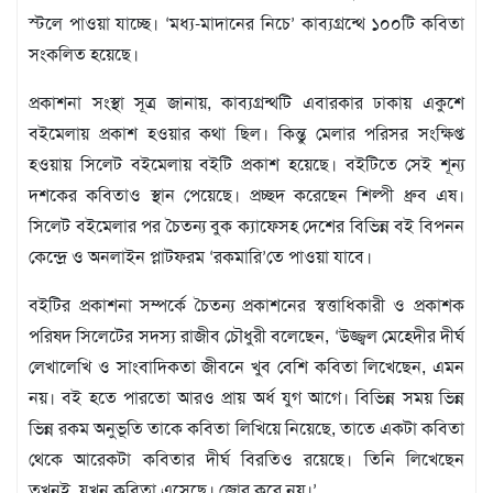
মতামত
স্টলে পাওয়া যাচ্ছে। ‘মধ্য-মাদানের নিচে’ কাব্যগ্রন্থে ১০০টি কবিতা
শিল্প
সংকলিত হয়েছে।
সাহিত্য
আইন
প্রকাশনা সংস্থা সূত্র জানায়, কাব্যগ্রন্থটি এবারকার ঢাকায় একুশে
আদালত
বইমেলায় প্রকাশ হওয়ার কথা ছিল। কিন্তু মেলার পরিসর সংক্ষিপ্ত
অর্থনীতি
হওয়ায় সিলেট বইমেলায় বইটি প্রকাশ হয়েছে। বইটিতে সেই শূন্য
স্বাস্থ্য
দশকের কবিতাও স্থান পেয়েছে। প্রচ্ছদ করেছেন শিল্পী ধ্রুব এষ।
পর্যটন
সিলেট বইমেলার পর চৈতন্য বুক ক্যাফেসহ দেশের বিভিন্ন বই বিপনন
লাইফস্টাইল
কেন্দ্রে ও অনলাইন প্লাটফরম ‘রকমারি’তে পাওয়া যাবে।
ফটো
বইটির প্রকাশনা সম্পর্কে চৈতন্য প্রকাশনের স্বত্তাধিকারী ও প্রকাশক
প্রবাস
পরিষদ সিলেটের সদস্য রাজীব চৌধুরী বলেছেন, ‘উজ্জ্বল মেহেদীর দীর্ঘ
শিক্ষা
ও
লেখালেখি ও সাংবাদিকতা জীবনে খুব বেশি কবিতা লিখেছেন, এমন
সংস্কৃতি
নয়। বই হতে পারতো আরও প্রায় অর্ধ যুগ আগে। বিভিন্ন সময় ভিন্ন
ধর্ম
ভিন্ন রকম অনুভূতি তাকে কবিতা লিখিয়ে নিয়েছে, তাতে একটা কবিতা
গনমাধ্যম
থেকে আরেকটা কবিতার দীর্ঘ বিরতিও রয়েছে। তিনি লিখেছেন
সংবাদ
তখনই, যখন কবিতা এসেছে। জোর করে নয়।’