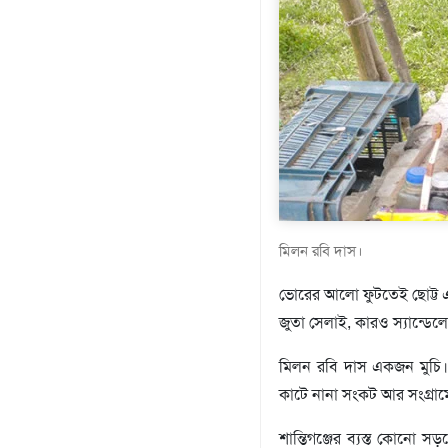
প্রযুক্তি
মতামত
শিল্প
সাহিত্য
আইন
আদালত
অর্থনীতি
স্বাস্থ্য
পর্যটন
লাইফস্টাইল
মিলন রবি দাস।
ফটো
ভোরের আলো ফুটতেই ছোট্ট এক
প্রবাস
জুতা সেলাই, কারও স্যান্ডে
শিক্ষা
ও
মিলন রবি দাস একজন মুচি। 
সংস্কৃতি
কাটে নানা সংকট আর সংগ্রাম
ধর্ম
শান্তিগঞ্জের ব্যস্ত কোনো
গনমাধ্যম