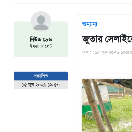
আন্তর্জাতিক
এশিয়া
অন্যান্য
আফ্রিকা
ইউরোপ
জুতার সেলাইয়
নিউজ ডেস্ক
উত্তর
ইমজা সিলেট
আমেরিকা
প্রকাশ: ১৫ জুন ২০২৬ ১৯:৫
দক্ষিণ
আমেরিকা
ওশেনিয়া
প্রকাশিত
এন্টারটিকা
১৫ জুন ২০২৬ ১৯:৫০
বিনোদন
ভিডিও
অন্যান্য
তথ্য