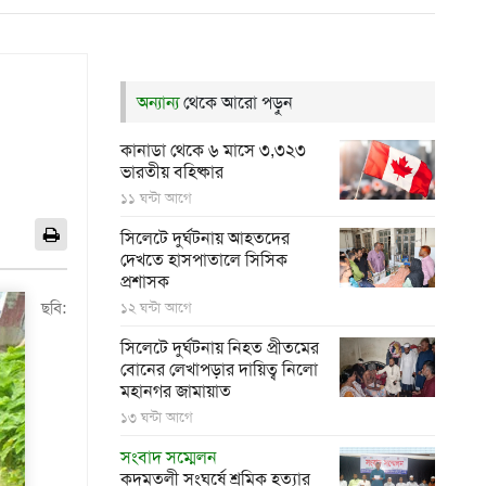
অন্যান্য
থেকে আরো পড়ুন
কানাডা থেকে ৬ মাসে ৩,৩২৩
ভারতীয় বহিষ্কার
১১ ঘন্টা আগে
সিলেটে দুর্ঘটনায় আহতদের
দেখতে হাসপাতালে সিসিক
প্রশাসক
ছবি:
১২ ঘন্টা আগে
সিলেটে দুর্ঘটনায় নিহত প্রীতমের
বোনের লেখাপড়ার দায়িত্ব নিলো
মহানগর জামায়াত
১৩ ঘন্টা আগে
সংবাদ সম্মেলন
কদমতলী সংঘর্ষে শ্রমিক হত্যার