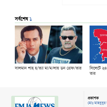
সর্বশেষ
সালমান শাহ হ/ত্যা মা/ম/লায় ডন গ্রেফ/তার
সিলেটে ২৪
তার
প্রকাশক
মোঃ মাহবুবুর