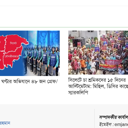
সিলেটে চা শ্রমিকদের ১৫ দিনের
 ঘণ্টার অভিযানে ৪৮ জন গ্রেফ/
আল্টিমেটাম: মিছিল, ডিসির কাছ
স্মারকলিপি
সম্পাদকীয় কার্যা
 রহমান
ইমেইল :
emjan