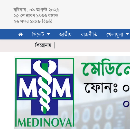
রবিবার , ০৯ আগস্ট ২০২৬
২৫ শে
শ্রাবণ
১৪৩৩ বঙ্গাব্দ
২৬ সফর ১৪৪৮ হিজরি
সিলেট
সিলেট
জাতীয়
রাজনীতি
খেলাধুলা
সিলেট
জেলা
শিরোনাম
সুনামগঞ্জ
মৌলভীবাজার
হবিগঞ্জ
জাতীয়
রাজনীতি
খেলাধুলা
ক্রিকেট
ফুটবল
অন্যান্য