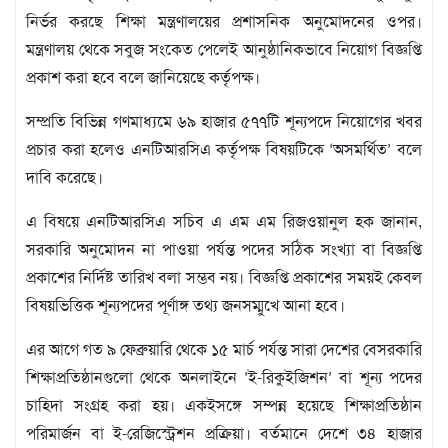
মতামত
নির্ভর করছে শিক্ষা মন্ত্রণালয়ের প্রশাসনিক অনুমোদনের ওপর।
শিল্প
মন্ত্রণালয় থেকে সবুজ সংকেত পেলেই আনুষ্ঠানিকভাবে নিয়োগ বিজ্ঞপ্তি
সাহিত্য
প্রকাশ করা হবে বলে জানিয়েছে কর্তৃপক্ষ।
আইন
আদালত
সম্প্রতি বিভিন্ন গণমাধ্যমে ৬৯ হাজার ৫৭৭টি শূন্যপদে নিয়োগের খবর
অর্থনীতি
প্রচার করা হলেও এনটিআরসিএ কর্তৃপক্ষ বিষয়টিকে ‘অসমর্থিত’ বলে
স্বাস্থ্য
দাবি করেছে।
পর্যটন
লাইফস্টাইল
এ বিষয়ে এনটিআরসিএ সচিব এ এম এম রিজওয়ানুল হক জানান,
সরকারি অনুমোদন না পাওয়া পর্যন্ত পদের সঠিক সংখ্যা বা বিজ্ঞপ্তি
ফটো
প্রকাশের নির্দিষ্ট তারিখ বলা সম্ভব নয়। বিজ্ঞপ্তি প্রকাশের সময়ই কেবল
প্রবাস
বিষয়ভিত্তিক শূন্যপদের পূর্ণাঙ্গ তথ্য জনসম্মুখে আনা হবে।
শিক্ষা
ও
এর আগে গত ৯ ফেব্রুয়ারি থেকে ১৫ মার্চ পর্যন্ত সারা দেশের বেসরকারি
সংস্কৃতি
শিক্ষাপ্রতিষ্ঠানগুলো থেকে অনলাইনে ‘ই-রিকুইজিশন’ বা শূন্য পদের
ধর্ম
চাহিদা সংগ্রহ করা হয়। একইসঙ্গে সম্পন্ন হয়েছে শিক্ষাপ্রতিষ্ঠান
গনমাধ্যম
পরিমার্জন বা ই-রেজিস্ট্রেশন প্রক্রিয়া। বর্তমানে দেশে ৩৪ হাজার
সংবাদ