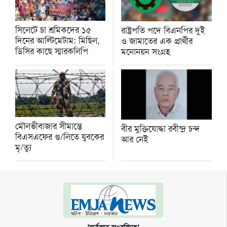
সিলেটে চা শ্রমিকদের ১৫
রাষ্ট্রপতি পদে বিএনপির দুই
দিনের আল্টিমেটাম: মিছিল,
ও জামাতের এক প্রার্থীর
ডিসির কাছে স্মারকলিপি
মনোনয়ন সংগ্রহ
মৌলভীবাজার সীমান্তে
বীর মুক্তিযোদ্ধা রবীন্দ্র চন্দ
বিএসএফের গু/লিতে যুবকের
আর নেই
‍মৃ/ত্যু