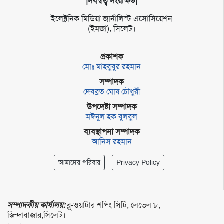
|সর্বস্বত্ব সংরক্ষিত|
ইলেক্ট্র‌নিক মি‌ডিয়া জার্না‌লিস্ট এসো‌সি‌য়েশন
(ইমজা), সি‌লেট।
প্রকাশক
মোঃ মাহবুবুর রহমান
সম্পাদক
দেবব্রত ঘোষ চৌধুরী
উপদেষ্টা সম্পাদক
মঈনুল হক বুলবুল
ব্যবস্থাপনা সম্পাদক
আনিস রহমান
আমাদের পরিবার
Privacy Policy
সম্পাদকীয় কার্যালয়:
ব্লু-ওয়াটার শপিং সিটি, লেভেল ৮,
জিন্দাবাজার,সিলেট।