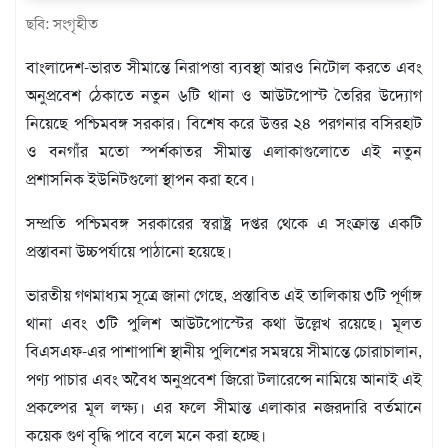
মতামত
ছবি: সংগৃহীত
শিল্প
সাহিত্য
বাংলাদেশ-ভারত সীমান্তে নিরাপত্তা ব্যবস্থা আরও নিটোল করতে এবং
আইন
অনুপ্রবেশ ঠেকাতে নতুন ৬টি থানা ও আউটপোস্ট তৈরির উদ্যোগ
আদালত
নিয়েছে পশ্চিমবঙ্গ সরকার। বিশেষ করে উত্তর ২৪ পরগনার বসিরহাট
অর্থনীতি
ও বনগাঁর মতো স্পর্শকাতর সীমান্ত এলাকাগুলোতে এই নতুন
স্বাস্থ্য
প্রশাসনিক ইউনিটগুলো স্থাপন করা হবে।
পর্যটন
লাইফস্টাইল
সম্প্রতি পশ্চিমবঙ্গ সরকারের স্বরাষ্ট্র দপ্তর থেকে এ সংক্রান্ত একটি
ফটো
প্রস্তাবনা উচ্চপর্যায়ে পাঠানো হয়েছে।
প্রবাস
ভারতীয় গণমাধ্যম সূত্রে জানা গেছে, প্রস্তাবিত এই তালিকায় ৩টি পূর্ণাঙ্গ
শিক্ষা
থানা এবং ৩টি পুলিশ আউটপোস্টের কথা উল্লেখ রয়েছে। মূলত
ও
সংস্কৃতি
বিএসএফ-এর পাশাপাশি স্থানীয় পুলিশের সমন্বয়ে সীমান্তে চোরাচালান,
পণ্য পাচার এবং অবৈধ অনুপ্রবেশ জিরো টলারেন্সে নামিয়ে আনাই এই
ধর্ম
প্রকল্পের মূল লক্ষ্য। এর ফলে সীমান্ত এলাকার নজরদারি বর্তমানে
গনমাধ্যম
কয়েক গুণ বৃদ্ধি পাবে বলে মনে করা হচ্ছে।
সংবাদ