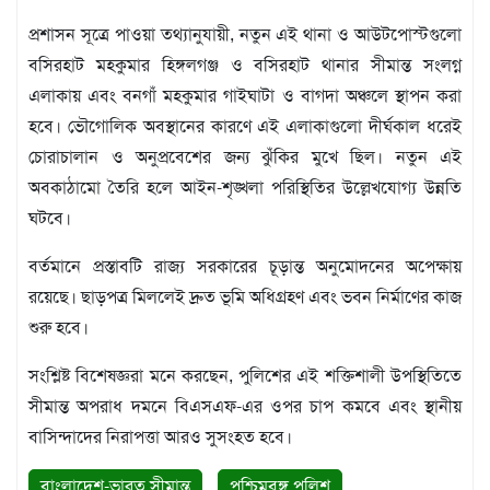
বিজ্ঞপ্তি
প্রশাসন সূত্রে পাওয়া তথ্যানুযায়ী, নতুন এই থানা ও আউটপোস্টগুলো
চাকুরী
বসিরহাট মহকুমার হিঙ্গলগঞ্জ ও বসিরহাট থানার সীমান্ত সংলগ্ন
আবহাওয়া
এলাকায় এবং বনগাঁ মহকুমার গাইঘাটা ও বাগদা অঞ্চলে স্থাপন করা
হবে। ভৌগোলিক অবস্থানের কারণে এই এলাকাগুলো দীর্ঘকাল ধরেই
চোরাচালান ও অনুপ্রবেশের জন্য ঝুঁকির মুখে ছিল। নতুন এই
অবকাঠামো তৈরি হলে আইন-শৃঙ্খলা পরিস্থিতির উল্লেখযোগ্য উন্নতি
ঘটবে।
বর্তমানে প্রস্তাবটি রাজ্য সরকারের চূড়ান্ত অনুমোদনের অপেক্ষায়
রয়েছে। ছাড়পত্র মিললেই দ্রুত ভূমি অধিগ্রহণ এবং ভবন নির্মাণের কাজ
শুরু হবে।
সংশ্লিষ্ট বিশেষজ্ঞরা মনে করছেন, পুলিশের এই শক্তিশালী উপস্থিতিতে
সীমান্ত অপরাধ দমনে বিএসএফ-এর ওপর চাপ কমবে এবং স্থানীয়
বাসিন্দাদের নিরাপত্তা আরও সুসংহত হবে।
বাংলাদেশ-ভারত সীমান্ত
পশ্চিমবঙ্গ পুলিশ