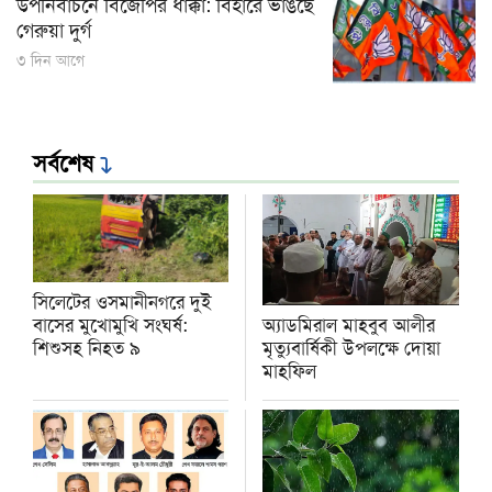
উপনির্বাচনে বিজেপির ধাক্কা: বিহারে ভাঙছে
গেরুয়া দুর্গ
৩ দিন আগে
সর্বশেষ
সিলেটের ওসমানীনগরে দুই
অ্যাডমিরাল মাহবুব আলীর
বাসের মুখোমুখি সংঘর্ষ:
মৃত্যুবার্ষিকী উপলক্ষে দোয়া
শিশুসহ নিহত ৯
মাহফিল