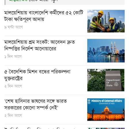
মালয়েশিয়ায় বাংলাদেশি কর্মীদের ৫২ কোটি
টাকা ক্ষতিপূরণ আদায়
৯ ঘন্টা আগে
মালয়েশিয়ায় শ্রম সংকট: আবেদন দ্রুত
নিষ্পত্তির নির্দেশ আনোয়ারের
১ দিন আগে
৫ বৈদেশিক মিশন বন্ধের পরিকল্পনা
যুক্তরাষ্ট্রের
২ দিন আগে
‘শেখ হাসিনার ভাষণের সঙ্গে ভারত
সরকারের কোনো সম্পর্ক নেই’
২ দিন আগে