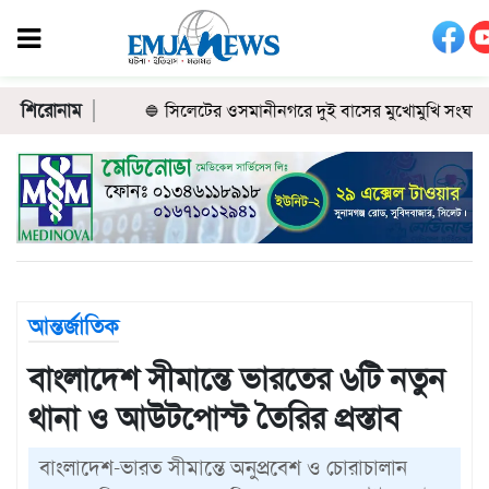
সিলেট
শুক্রবার
,
সিলেট
০৭
শিরোনাম
সিলেটের ওসমানীনগরে দুই বাসের মুখোমুখি সংঘর্ষ: শি
জেলা
আগস্ট
২০২৬
সুনামগঞ্জ
২৩
২৪
শে
সফর
মৌলভীবাজার
শ্রাবণ
১৪৪৮
১৪৩৩
হিজরি
হবিগঞ্জ
বঙ্গাব্দ
জাতীয়
রাজনীতি
আন্তর্জাতিক
খেলাধুলা
বাংলাদেশ সীমান্তে ভারতের ৬টি নতুন
ক্রিকেট
থানা ও আউটপোস্ট তৈরির প্রস্তাব
ফুটবল
অন্যান্য
বাংলাদেশ-ভারত সীমান্তে অনুপ্রবেশ ও চোরাচালান
আন্তর্জাতিক