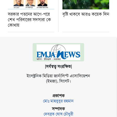
সরকার পতনের আগে-পরে
বৃষ্টি থাকবে আরও কয়েক দিন
শেখ পরিবারের সদস্যরা কে
কোথায়
|সর্বস্বত্ব সংরক্ষিত|
ইলেক্ট্র‌নিক মি‌ডিয়া জার্না‌লিস্ট এসো‌সি‌য়েশন
(ইমজা), সি‌লেট।
প্রকাশক
মোঃ মাহবুবুর রহমান
সম্পাদক
দেবব্রত ঘোষ চৌধুরী