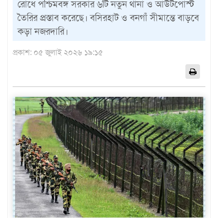
রোধে পশ্চিমবঙ্গ সরকার ৬টি নতুন থানা ও আউটপোস্ট
এশিয়া
তৈরির প্রস্তাব করেছে। বসিরহাট ও বনগাঁ সীমান্তে বাড়বে
আফ্রিকা
কড়া নজরদারি।
ইউরোপ
প্রকাশ: ০৫ জুলাই ২০২৬ ১৯:১৫
উত্তর
আমেরিকা
দক্ষিণ
আমেরিকা
ওশেনিয়া
এন্টারটিকা
বিনোদন
ভিডিও
অন্যান্য
তথ্য
প্রযুক্তি