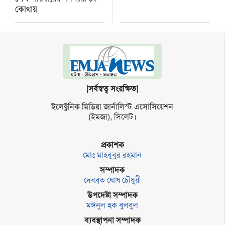
কোথায়
|সর্বস্বত্ব সংরক্ষিত|
ইলেক্ট্র‌নিক মি‌ডিয়া জার্না‌লিস্ট এসো‌সি‌য়েশন
(ইমজা), সি‌লেট।
প্রকাশক
মোঃ মাহবুবুর রহমান
সম্পাদক
দেবব্রত ঘোষ চৌধুরী
উপদেষ্টা সম্পাদক
মঈনুল হক বুলবুল
ব্যবস্থাপনা সম্পাদক