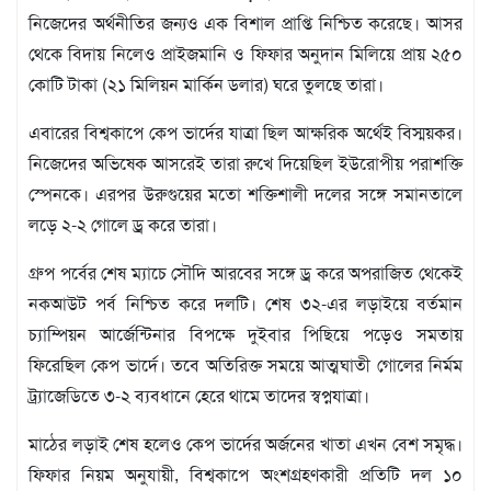
মতামত
নিজেদের অর্থনীতির জন্যও এক বিশাল প্রাপ্তি নিশ্চিত করেছে। আসর
শিল্প
থেকে বিদায় নিলেও প্রাইজমানি ও ফিফার অনুদান মিলিয়ে প্রায় ২৫০
সাহিত্য
কোটি টাকা (২১ মিলিয়ন মার্কিন ডলার) ঘরে তুলছে তারা।
আইন
আদালত
এবারের বিশ্বকাপে কেপ ভার্দের যাত্রা ছিল আক্ষরিক অর্থেই বিস্ময়কর।
অর্থনীতি
নিজেদের অভিষেক আসরেই তারা রুখে দিয়েছিল ইউরোপীয় পরাশক্তি
স্বাস্থ্য
স্পেনকে। এরপর উরুগুয়ের মতো শক্তিশালী দলের সঙ্গে সমানতালে
পর্যটন
লড়ে ২-২ গোলে ড্র করে তারা।
লাইফস্টাইল
গ্রুপ পর্বের শেষ ম্যাচে সৌদি আরবের সঙ্গে ড্র করে অপরাজিত থেকেই
ফটো
নকআউট পর্ব নিশ্চিত করে দলটি। শেষ ৩২-এর লড়াইয়ে বর্তমান
প্রবাস
চ্যাম্পিয়ন আর্জেন্টিনার বিপক্ষে দুইবার পিছিয়ে পড়েও সমতায়
শিক্ষা
ও
ফিরেছিল কেপ ভার্দে। তবে অতিরিক্ত সময়ে আত্মঘাতী গোলের নির্মম
সংস্কৃতি
ট্র্যাজেডিতে ৩-২ ব্যবধানে হেরে থামে তাদের স্বপ্নযাত্রা।
ধর্ম
মাঠের লড়াই শেষ হলেও কেপ ভার্দের অর্জনের খাতা এখন বেশ সমৃদ্ধ।
গনমাধ্যম
ফিফার নিয়ম অনুযায়ী, বিশ্বকাপে অংশগ্রহণকারী প্রতিটি দল ১০
সংবাদ