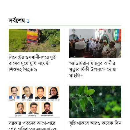
সর্বশেষ
সিলেটের ওসমানীনগরে দুই
অ্যাডমিরাল মাহবুব আলীর
বাসের মুখোমুখি সংঘর্ষ:
মৃত্যুবার্ষিকী উপলক্ষে দোয়া
শিশুসহ নিহত ৯
মাহফিল
সরকার পতনের আগে-পরে
বৃষ্টি থাকবে আরও কয়েক দিন
শেখ পরিবারের সদস্যরা কে