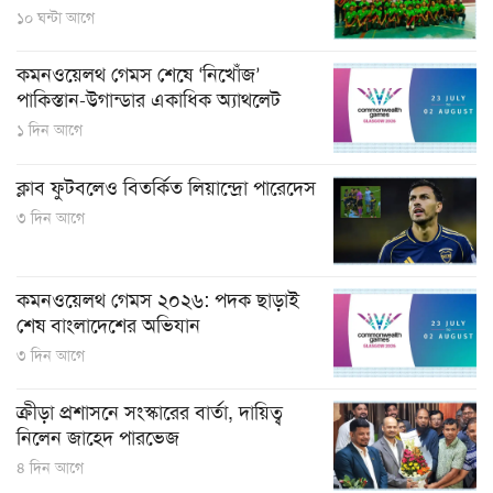
১০ ঘন্টা আগে
কমনওয়েলথ গেমস শেষে ‘নিখোঁজ’
পাকিস্তান-উগান্ডার একাধিক অ্যাথলেট
১ দিন আগে
ক্লাব ফুটবলেও বিতর্কিত লিয়ান্দ্রো পারেদেস
৩ দিন আগে
কমনওয়েলথ গেমস ২০২৬: পদক ছাড়াই
শেষ বাংলাদেশের অভিযান
৩ দিন আগে
ক্রীড়া প্রশাসনে সংস্কারের বার্তা, দায়িত্ব
নিলেন জাহেদ পারভেজ
৪ দিন আগে