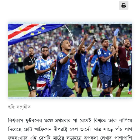
এশিয়া
আফ্রিকা
ইউরোপ
উত্তর
আমেরিকা
দক্ষিণ
আমেরিকা
ওশেনিয়া
এন্টারটিকা
বিনোদন
ভিডিও
ছবি: সংগৃহীত
অন্যান্য
বিশ্বকাপ ফুটবলের মঞ্চে প্রথমবার পা রেখেই বিশ্বকে তাক লাগিয়ে
তথ্য
দিয়েছে ছোট্ট আফ্রিকান দ্বীপরাষ্ট্র কেপ ভার্দে। মাত্র সাড়ে পাঁচ লাখ
প্রযুক্তি
জনসংখ্যার এই দেশটি মাঠের লড়াইয়ে রূপকথা লেখার পাশাপাশি