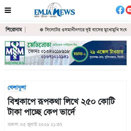
সিলেট
শুক্রবার
,
সিলেট
০৭
শিরোনাম
সিলেটের ওসমানীনগরে দুই বাসের মুখোমুখি সংঘর্ষ: শি
জেলা
আগস্ট
২০২৬
সুনামগঞ্জ
২৩
২৪
শে
সফর
মৌলভীবাজার
শ্রাবণ
১৪৪৮
১৪৩৩
হিজরি
হবিগঞ্জ
বঙ্গাব্দ
জাতীয়
রাজনীতি
খেলাধুলা
খেলাধুলা
বিশ্বকাপে রূপকথা লিখে ২৫০ কোটি
ক্রিকেট
টাকা পাচ্ছে কেপ ভার্দে
ফুটবল
অন্যান্য
প্রকাশ: ০৫ জুলাই ২০২৬ ২১:৩৭
আন্তর্জাতিক