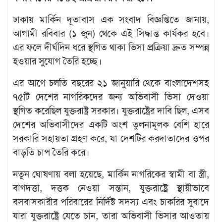
মতামত
শিল্প
ঢাকায় মার্কিন দূতাবাস এক সংবাদ বিজ্ঞপ্তিতে জানায়,
সাহিত্য
আগামী রবিবার (১ জুন) থেকে এই সিদ্ধান্ত কার্যকর হবে।
আইন
এর ফলে দীর্ঘদিন ধরে স্থগিত থাকা ভিসা প্রক্রিয়া দ্রুত সম্পন্ন
আদালত
হওয়ার সুযোগ তৈরি হচ্ছে।
অর্থনীতি
স্বাস্থ্য
এর আগে চলতি বছরের ২১ জানুয়ারি থেকে বাংলাদেশসহ
পর্যটন
৭৫টি দেশের নাগরিকদের জন্য অভিবাসী ভিসা দেওয়া
লাইফস্টাইল
স্থগিত করেছিল যুক্তরাষ্ট্র সরকার। যুক্তরাষ্ট্রের দাবি ছিল, এসব
দেশের অভিবাসীদের একটি অংশ তুলনামূলক বেশি হারে
ফটো
সরকারি সহায়তা গ্রহণ করে, যা দেশটির করদাতাদের ওপর
প্রবাস
বাড়তি চাপ তৈরি করে।
শিক্ষা
ও
নতুন ঘোষণায় বলা হয়েছে, মার্কিন নাগরিকের স্বামী বা স্ত্রী,
সংস্কৃতি
বাগদত্তা, দত্তক নেওয়া সন্তান, যুক্তরাষ্ট্রে স্থায়ীভাবে
ধর্ম
বসবাসকারীর পরিবারের নির্দিষ্ট সদস্য এবং চাকরির সুবাদে
গনমাধ্যম
যারা যুক্তরাষ্ট্রে যেতে চান, তারা অভিবাসী ভিসার আওতায়
সংবাদ