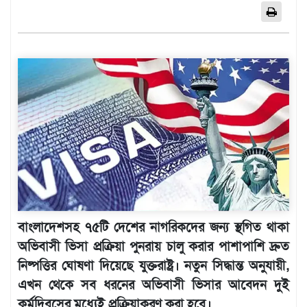
এশিয়া
আফ্রিকা
ইউরোপ
উত্তর
আমেরিকা
দক্ষিণ
আমেরিকা
ওশেনিয়া
এন্টারটিকা
বিনোদন
ভিডিও
বাংলাদেশসহ ৭৫টি দেশের নাগরিকদের জন্য স্থগিত থাকা
অভিবাসী ভিসা প্রক্রিয়া পুনরায় চালু করার পাশাপাশি দ্রুত
অন্যান্য
নিষ্পত্তির ঘোষণা দিয়েছে যুক্তরাষ্ট্র। নতুন সিদ্ধান্ত অনুযায়ী,
তথ্য
এখন থেকে সব ধরনের অভিবাসী ভিসার আবেদন দুই
প্রযুক্তি
কর্মদিবসের মধ্যেই প্রক্রিয়াকরণ করা হবে।