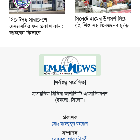
সিলেটে হামের উপসর্গ নিয়ে
সিলেটসহ সারাদেশে
দুই শিশু সহ তিনজনের মৃ/ত্যু
এসএসসির ফল প্রকাশ কাল:
জানবেন কিভাবে
|সর্বস্বত্ব সংরক্ষিত|
ইলেক্ট্র‌নিক মি‌ডিয়া জার্না‌লিস্ট এসো‌সি‌য়েশন
(ইমজা), সি‌লেট।
প্রকাশক
মোঃ মাহবুবুর রহমান
সম্পাদক
দেবব্রত ঘোষ চৌধুরী