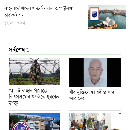
বাংলাদেশিদের সতর্ক করল অস্ট্রেলিয়া
হাইকমিশন
১২ ঘন্টা আগে
সর্বশেষ
মৌলভীবাজার সীমান্তে
বীর মুক্তিযোদ্ধা রবীন্দ্র চন্দ
বিএসএফের গু/লিতে যুবকের
আর নেই
‍মৃ/ত্যু