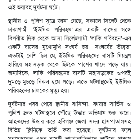
মতামত
এই ভয়াবহ দুর্ঘটনা ঘটে।
শিল্প
সাহিত্য
স্থানীয় ও পুলিশ সূত্রে জানা গেছে, সকালে সিলেট থেকে
আইন
ঢাকাগামী ‘ইউনিক পরিবহন’-এর একটি বাসের সঙ্গে
আদালত
বিপরীত দিক থেকে আসা সিলেটগামী ‘লাকি পরিবহন’-এর
অর্থনীতি
একটি বাসের মুখোমুখি সংঘর্ষ হয়। সংঘর্ষের তীব্রতা
স্বাস্থ্য
এতটাই বেশি ছিল যে, ইউনিক পরিবহনের বাসটি নিয়ন্ত্রণ
পর্যটন
হারিয়ে মহাসড়ক থেকে ছিটকে পাশের খাদে পড়ে যায়।
লাইফস্টাইল
অন্যদিকে, লাকি পরিবহনের বাসটি মহাসড়কের ওপরই
ফটো
দুমড়ে-মুচড়ে বিকল হয়ে পড়ে। এতে ঘটনাস্থলেই ইউনিক
প্রবাস
পরিবহনের চালকের মৃত্যু হয়।
শিক্ষা
ও
দুর্ঘটনার খবর পেয়ে স্থানীয় বাসিন্দা, ফায়ার সার্ভিস ও
সংস্কৃতি
পুলিশ দ্রুত ঘটনাস্থলে পৌঁছে উদ্ধার অভিযান শুরু করে।
ধর্ম
আহতদের উদ্ধার করে হবিগঞ্জ জেলা সদর হাসপাতালসহ
গনমাধ্যম
বিভিন্ন ক্লিনিকে ভর্তি করা হয়েছে। দুর্ঘটনার ফলে
সংবাদ
মহাসড়কের ওপর বাসটি আড়াআড়িভাবে আটকে থাকায়