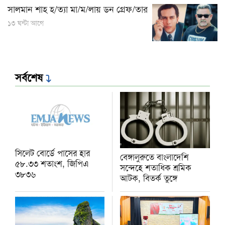
সালমান শাহ হ/ত্যা মা/ম/লায় ডন গ্রেফ/তার
১৩ ঘন্টা আগে
সর্বশেষ
সিলেট বোর্ডে পাসের হার
বেঙ্গালুরুতে বাংলাদেশি
৫৮.৩৩ শতাংশ, জিপিএ
সন্দেহে শতাধিক শ্রমিক
৩৮৩৬
আটক, বিতর্ক তুঙ্গে