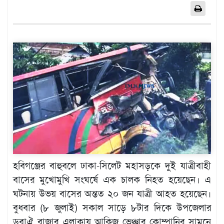
এশিয়া
আফ্রিকা
ইউরোপ
উত্তর
আমেরিকা
দক্ষিণ
আমেরিকা
ওশেনিয়া
এন্টারটিকা
বিনোদন
ভিডিও
হবিগঞ্জের বাহুবলে ঢাকা-সিলেট মহাসড়কে দুই যাত্রীবাহী
বাসের মুখোমুখি সংঘর্ষে এক চালক নিহত হয়েছেন। এ
অন্যান্য
ঘটনায় উভয় বাসের অন্তত ২০ জন যাত্রী আহত হয়েছেন।
তথ্য
বুধবার (৮ জুলাই) সকাল সাড়ে ৮টার দিকে উপজেলার
প্রযুক্তি
ডুবাঐ বাজার এলাকায় আকিজ ভেঞ্চার কোম্পানির সামনে