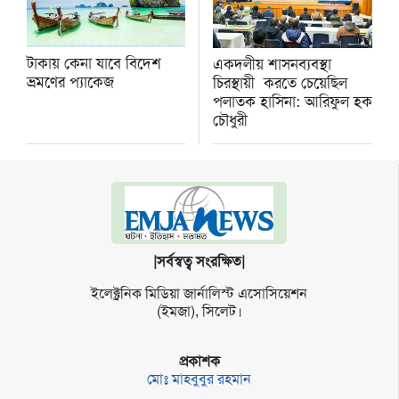
টাকায় কেনা যাবে বিদেশ
একদলীয় শাসনব্যবস্থা
ভ্রমণের প্যাকেজ
চিরস্থায়ী করতে চেয়েছিল
পলাতক হাসিনা: আরিফুল হক
চৌধুরী
|সর্বস্বত্ব সংরক্ষিত|
ইলেক্ট্র‌নিক মি‌ডিয়া জার্না‌লিস্ট এসো‌সি‌য়েশন
(ইমজা), সি‌লেট।
প্রকাশক
মোঃ মাহবুবুর রহমান