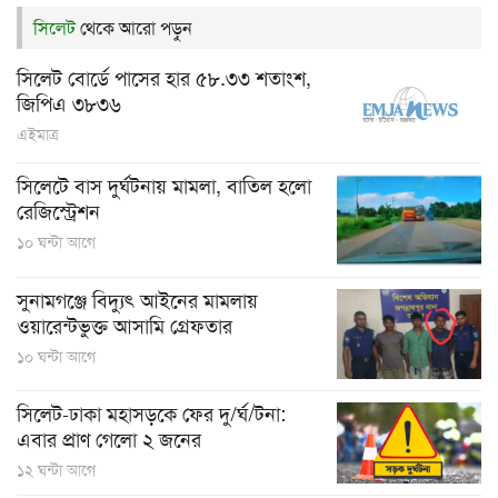
সিলেট
থেকে আরো পড়ুন
সিলেট বোর্ডে পাসের হার ৫৮.৩৩ শতাংশ,
জিপিএ ৩৮৩৬
এইমাত্র
সিলেটে বাস দুর্ঘটনায় মামলা, বাতিল হলো
রেজিস্ট্রেশন
১০ ঘন্টা আগে
সুনামগঞ্জে বিদ্যুৎ আইনের মামলায়
ওয়ারেন্টভুক্ত আসামি গ্রেফতার
১০ ঘন্টা আগে
সিলেট-ঢাকা মহাসড়কে ফের দু/র্ঘ/টনা:
এবার প্রাণ গেলো ২ জনের
১২ ঘন্টা আগে