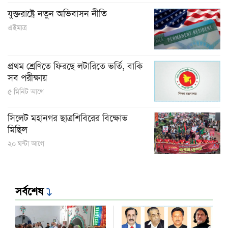
যুক্তরাষ্ট্রে নতুন অভিবাসন নীতি
এইমাত্র
প্রথম শ্রেণিতে ফিরছে লটারিতে ভর্তি, বাকি
সব পরীক্ষায়
৫ মিনিট আগে
সিলেট মহানগর ছাত্রশিবিরের বিক্ষোভ
মিছিল
২০ ঘন্টা আগে
সর্বশেষ