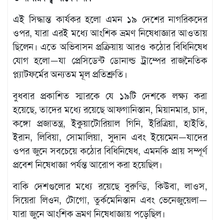
মতামত
শিল্প
এই সিদ্ধান্ত কার্যকর হলো এমন ১৯ দেশের নাগরিকদের
সাহিত্য
ওপর, যারা এরই মধ্যে আংশিক ভ্রমণ নিষেধাজ্ঞার আওতায়
আইন
ছিলেন। এতে অভিবাসন প্রক্রিয়ায় আরও কঠোর বিধিনিষেধ
আদালত
যোগ হলো—যা প্রেসিডেন্ট ডোনাল্ড ট্রাম্পের রাজনৈতিক
অর্থনীতি
প্ল্যাটফর্মের অন্যতম মূল প্রতিশ্রুতি।
স্বাস্থ্য
পর্যটন
বুধবার প্রকাশিত স্মারকে যে ১৯টি দেশকে লক্ষ্য করা
লাইফস্টাইল
হয়েছে, তাদের মধ্যে রয়েছে আফগানিস্তান, মিয়ানমার, চাদ,
কঙ্গো প্রজাতন্ত্র, ইকুয়াটোরিয়াল গিনি, ইরিত্রিয়া, হাইতি,
ফটো
ইরান, লিবিয়া, সোমালিয়া, সুদান এবং ইয়েমেন—যাদের
প্রবাস
ওপর জুনে সবচেয়ে কঠোর বিধিনিষেধ, এমনকি প্রায় সম্পূর্ণ
শিক্ষা
ও
প্রবেশ নিষেধাজ্ঞা পর্যন্ত আরোপ করা হয়েছিল।
সংস্কৃতি
বাকি দেশগুলোর মধ্যে রয়েছে বুরুন্ডি, কিউবা, লাওস,
ধর্ম
সিয়েরা লিওন, টোগো, তুর্কমেনিস্তান এবং ভেনেজুয়েলা—
গনমাধ্যম
যারা জুনে আংশিক ভ্রমণ নিষেধাজ্ঞায় পড়েছিল।
সংবাদ