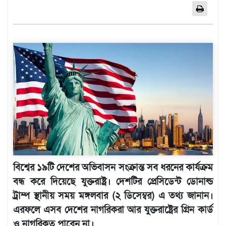
এশিয়া
আফ্রিকা
ইউরোপ
উত্তর
আমেরিকা
দক্ষিণ
আমেরিকা
ওশেনিয়া
এন্টারটিকা
বিনোদন
ভিডিও
বিশ্বের ১৯টি দেশের অভিবাসন সংক্রান্ত সব ধরনের কার্যক্রম
বন্ধ করে দিয়েছে যুক্তরাষ্ট্র। দেশটির প্রেসিডেন্ট ডোনাল্ড
অন্যান্য
ট্রাম্প স্থানীয় সময় মঙ্গলবার (২ ডিসেম্বর) এ তথ্য জানান।
তথ্য
এরফলে এসব দেশের নাগরিকরা আর যুক্তরাষ্ট্রের গ্রিন কার্ড
প্রযুক্তি
ও নাগরিকত্ব পাবেন না।