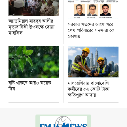
অ্যাডমিরাল মাহবুব আলীর
সরকার পতনের আগে-পরে
মৃত্যুবার্ষিকী উপলক্ষে দোয়া
শেখ পরিবারের সদস্যরা কে
মাহফিল
কোথায়
বৃষ্টি থাকবে আরও কয়েক
মালয়েশিয়ায় বাংলাদেশি
দিন
কর্মীদের ৫২ কোটি টাকা
ক্ষতিপূরণ আদায়