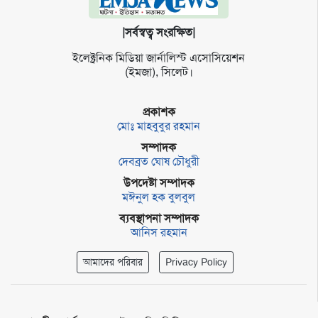
|সর্বস্বত্ব সংরক্ষিত|
ইলেক্ট্র‌নিক মি‌ডিয়া জার্না‌লিস্ট এসো‌সি‌য়েশন
(ইমজা), সি‌লেট।
প্রকাশক
মোঃ মাহবুবুর রহমান
সম্পাদক
দেবব্রত ঘোষ চৌধুরী
উপদেষ্টা সম্পাদক
মঈনুল হক বুলবুল
ব্যবস্থাপনা সম্পাদক
আনিস রহমান
আমাদের পরিবার
Privacy Policy