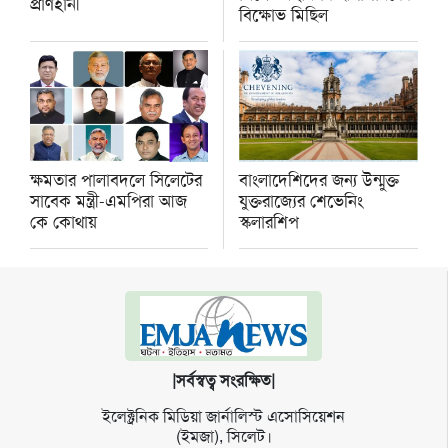
প্রাণহানী
বিক্ষোভ মিছিল
ক্ষমতার পালাবদলে সিলেটের
বাংলাদেশিদের জন্য উন্মুক্ত
সাবেক মন্ত্রী-এমপিরা আজ
যুক্তরাজ্যের শেভেনিং
কে কোথায়
স্কলারশিপ
|সর্বস্বত্ব সংরক্ষিত|
ইলেক্ট্র‌নিক মি‌ডিয়া জার্না‌লিস্ট এসো‌সি‌য়েশন
(ইমজা), সি‌লেট।