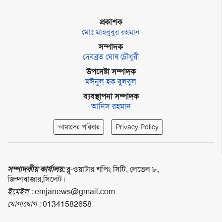
প্রকাশক
মোঃ মাহবুবুর রহমান
সম্পাদক
দেবব্রত ঘোষ চৌধুরী
উপদেষ্টা সম্পাদক
মঈনুল হক বুলবুল
ব্যবস্থাপনা সম্পাদক
আনিস রহমান
আমাদের পরিবার
Privacy Policy
সম্পাদকীয় কার্যালয়:
ব্লু-ওয়াটার শপিং সিটি, লেভেল ৮,
জিন্দাবাজার,সিলেট।
ইমেইল :
emjanews@gmail.com
যোগাযোগ :
01341582658