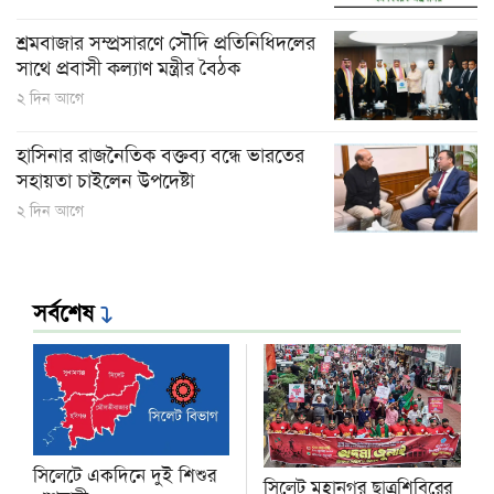
শ্রমবাজার সম্প্রসারণে সৌদি প্রতিনিধিদলের
সাথে প্রবাসী কল্যাণ মন্ত্রীর বৈঠক
২ দিন আগে
হাসিনার রাজনৈতিক বক্তব্য বন্ধে ভারতের
সহায়তা চাইলেন উপদেষ্টা
২ দিন আগে
সর্বশেষ
সিলেটে একদিনে দুই শিশুর
সিলেট মহানগর ছাত্রশিবিরের