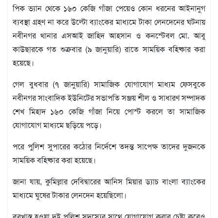
মতামত
পিক ভ্যান থেকে ১৬০ কেজি গাঁজা পেয়েও কোন ধরনের আইনানুগ
শিল্প
ব্যবস্থা গ্রহণ না করে উল্টো ব্যাংকের মাধ্যমে টাকা লেনদেনের ঘটনায়
সাহিত্য
নবীনগর থানার এসআই জাহিদ আহসান ও কনস্টেবল মো. আবু
আইন
আদালত
কাউছারকে গত শুক্রবার (৯ জানুয়ারি) রাতে সাময়িক বহিষ্কার করা
হয়েছে।
অর্থনীতি
স্বাস্থ্য
গেল বুধবার (৭ জানুয়ারি) সামাজিক যোগাযোগ মাধ্যম ফেসবুকে
পর্যটন
নবীনগর সাংবাদিক ইউনিটের সভাপতি সঞ্জয় শীল ও সাধারণ সম্পাদক
লাইফস্টাইল
শেখ মিহাদ ১৬০ কেজি গাঁজা নিয়ে পোস্ট করলে তা সামাজিক
ফটো
যোগাযোগ মাধ্যমে ছড়িয়ে পড়ে।
প্রবাস
পরে পুলিশ সুপারের কঠোর নির্দেশে তদন্ত সাপেক্ষ তাদের দুজনকে
শিক্ষা
সাময়িক বহিষ্কার করা হয়েছে।
ও
সংস্কৃতি
জানা যায়, কুমিল্লার দেবিদ্বারের আনিস মিয়ার ড্যাচ বাংলা ব্যাংকের
ধর্ম
মাধ্যমে ঘুষের টাকার লেনদেন হয়েছিলো।
গনমাধ্যম
সংবাদ
বরখাস্ত হওয়া দুই পুলিশ সদস্যের সাথে যোগাযোগ করার চেষ্টা করেও