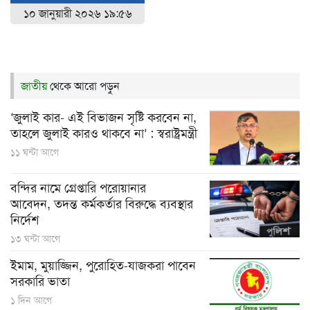
১০ জানুয়ারী ২০২৬ ১৯:৫৬
জাতীয়
থেকে আরো পড়ুন
‘জুলাই কার- এই বিভাজন সৃষ্টি করবেন না,
তাহলে জুলাই কারও থাকবে না’ : স্বরাষ্ট্রমন্ত্রী
১১ ঘন্টা আগে
বন্দির নামে গ্রেপ্তারি পরোয়ানার
আবেদন, তদন্ত কর্মকর্তার বিরুদ্ধে ব্যবস্থার
নির্দেশ
১৩ ঘন্টা আগে
ইমাম, মুয়াজ্জিন, পুরোহিত-যাজকরা পাবেন
সরকারি ভাতা
১ দিন আগে