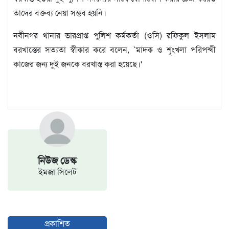
বিজ্ঞপ্তি
তাদের বক্তব্য নেয়া সম্ভব হয়নি।
চাকুরী
নবীনগর থানার ভারপ্রাপ্ত পুলিশ কর্মকর্তা (ওসি) রফিকুল ইসলাম
আবহাওয়া
বরখাস্তের সত্যতা স্বীকার করে বলেন, `মাদক ও শৃংখলা পরিপন্থী
কাজের জন্য দুই জনকে বরখাস্ত করা হয়েছে।'
নিউজ ডেস্ক
ইমজা সিলেট
প্রকাশিত