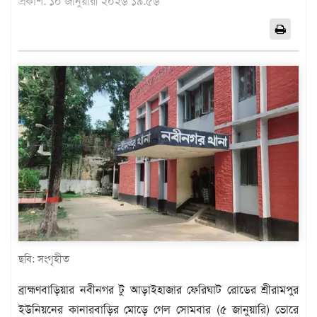
প্রকাশ: ১০ জানুয়ারী ২০২৬ ১৯:৫৬
এশিয়া
আফ্রিকা
ইউরোপ
উত্তর
আমেরিকা
দক্ষিণ
আমেরিকা
ওশেনিয়া
এন্টারটিকা
বিনোদন
ভিডিও
অন্যান্য
ছবি: সংগৃহীত
তথ্য
ব্রাহ্মণবাড়িয়ার নবীনগর টু আড়াইহাজার ফেরিঘাট রোডের শ্রীরামপুর
প্রযুক্তি
ইউনিয়নের কানারবাড়ির মোড়ে গেল সোমবার (৫ জানুয়ারি) ভোরে