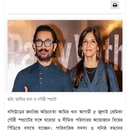
এশিয়া
আফ্রিকা
ইউরোপ
উত্তর
আমেরিকা
দক্ষিণ
আমেরিকা
ওশেনিয়া
এন্টারটিকা
বিনোদন
ভিডিও
ছবি: আমির খান ও গৌরী স্প্র্যাট
অন্যান্য
বলিউডের জনপ্রিয় অভিনেতা আমির খান আগামী ৫ জুলাই প্রেমিকা
তথ্য
গৌরী স্প্র্যাটের সঙ্গে ঘরোয়া ও সীমিত পরিসরের আয়োজনে বিয়ের
প্রযুক্তি
পিঁড়িতে বসতে যাচ্ছেন। পারিবারিক সদস্য ও ঘনিষ্ঠ বন্ধুদের