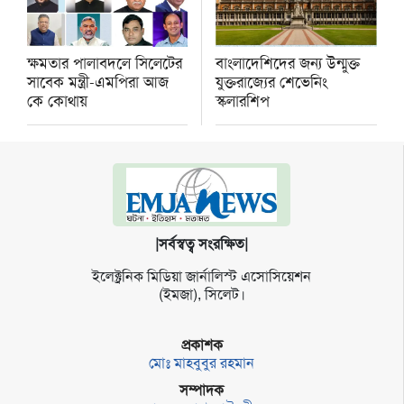
ক্ষমতার পালাবদলে সিলেটের
বাংলাদেশিদের জন্য উন্মুক্ত
সাবেক মন্ত্রী-এমপিরা আজ
যুক্তরাজ্যের শেভেনিং
কে কোথায়
স্কলারশিপ
|সর্বস্বত্ব সংরক্ষিত|
ইলেক্ট্র‌নিক মি‌ডিয়া জার্না‌লিস্ট এসো‌সি‌য়েশন
(ইমজা), সি‌লেট।
প্রকাশক
মোঃ মাহবুবুর রহমান
সম্পাদক