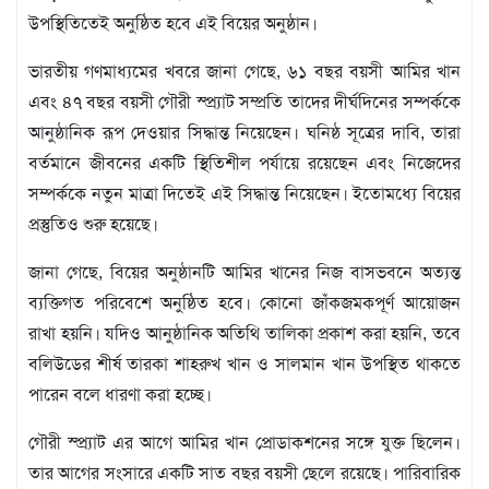
মতামত
উপস্থিতিতেই অনুষ্ঠিত হবে এই বিয়ের অনুষ্ঠান।
শিল্প
সাহিত্য
ভারতীয় গণমাধ্যমের খবরে জানা গেছে, ৬১ বছর বয়সী আমির খান
আইন
এবং ৪৭ বছর বয়সী গৌরী স্প্র্যাট সম্প্রতি তাদের দীর্ঘদিনের সম্পর্ককে
আদালত
আনুষ্ঠানিক রূপ দেওয়ার সিদ্ধান্ত নিয়েছেন। ঘনিষ্ঠ সূত্রের দাবি, তারা
অর্থনীতি
বর্তমানে জীবনের একটি স্থিতিশীল পর্যায়ে রয়েছেন এবং নিজেদের
স্বাস্থ্য
সম্পর্ককে নতুন মাত্রা দিতেই এই সিদ্ধান্ত নিয়েছেন। ইতোমধ্যে বিয়ের
পর্যটন
প্রস্তুতিও শুরু হয়েছে।
লাইফস্টাইল
জানা গেছে, বিয়ের অনুষ্ঠানটি আমির খানের নিজ বাসভবনে অত্যন্ত
ফটো
ব্যক্তিগত পরিবেশে অনুষ্ঠিত হবে। কোনো জাঁকজমকপূর্ণ আয়োজন
প্রবাস
রাখা হয়নি। যদিও আনুষ্ঠানিক অতিথি তালিকা প্রকাশ করা হয়নি, তবে
শিক্ষা
ও
বলিউডের শীর্ষ তারকা শাহরুখ খান ও সালমান খান উপস্থিত থাকতে
সংস্কৃতি
পারেন বলে ধারণা করা হচ্ছে।
ধর্ম
গৌরী স্প্র্যাট এর আগে আমির খান প্রোডাকশনের সঙ্গে যুক্ত ছিলেন।
গনমাধ্যম
তার আগের সংসারে একটি সাত বছর বয়সী ছেলে রয়েছে। পারিবারিক
সংবাদ