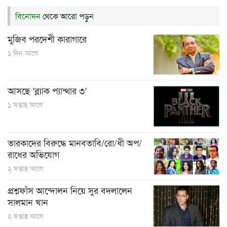
বিনোদন
থেকে আরো পড়ুন
মুজিব পরদেশী কারাগারে
১ দিন আগে
আসছে ‘ব্ল্যাক প্যান্থার ৩’
১ সপ্তাহ আগে
তারকাদের বিরুদ্ধে মানবতাবি/রো/ধী অপ/
রাধের অভিযোগ
২ সপ্তাহ আগে
প্রশ্নফাঁস আন্দোলন নিয়ে সুর বদলালেন
সালমান খান
২ সপ্তাহ আগে