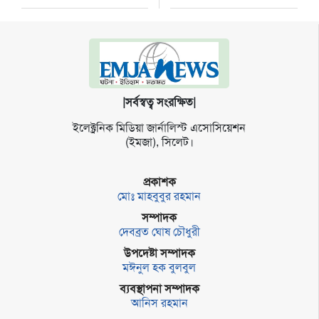
|সর্বস্বত্ব সংরক্ষিত|
ইলেক্ট্র‌নিক মি‌ডিয়া জার্না‌লিস্ট এসো‌সি‌য়েশন
(ইমজা), সি‌লেট।
প্রকাশক
মোঃ মাহবুবুর রহমান
সম্পাদক
দেবব্রত ঘোষ চৌধুরী
উপদেষ্টা সম্পাদক
মঈনুল হক বুলবুল
ব্যবস্থাপনা সম্পাদক
আনিস রহমান