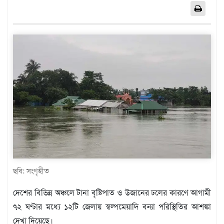
এশিয়া
আফ্রিকা
ইউরোপ
উত্তর
আমেরিকা
দক্ষিণ
আমেরিকা
ওশেনিয়া
এন্টারটিকা
বিনোদন
ভিডিও
ছবি: সংগৃহীত
অন্যান্য
দেশের বিভিন্ন অঞ্চলে টানা বৃষ্টিপাত ও উজানের ঢলের কারণে আগামী
তথ্য
৭২ ঘণ্টার মধ্যে ১২টি জেলায় স্বল্পমেয়াদি বন্যা পরিস্থিতির আশঙ্কা
প্রযুক্তি
দেখা দিয়েছে।