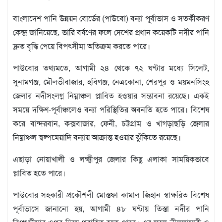
মতামত
শিল্প
বাংলাদেশ পানি উন্নয়ন বোর্ডের (পাউবো) বন্যা পূর্বাভাস ও সতর্কীকরণ
সাহিত্য
কেন্দ্র জানিয়েছে, ভারি বর্ষণের ফলে দেশের প্রধান কয়েকটি নদীর পানি
আইন
দ্রুত বৃদ্ধি পেয়ে বিপৎসীমা অতিক্রম করতে পারে।
আদালত
অর্থনীতি
পাউবোর তথ্যমতে, আগামী ২৪ থেকে ৭২ ঘণ্টার মধ্যে সিলেট,
স্বাস্থ্য
সুনামগঞ্জ, মৌলভীবাজার, হবিগঞ্জ, নেত্রকোনা, শেরপুর ও ময়মনসিংহ
পর্যটন
জেলার নদীসংলগ্ন নিম্নাঞ্চল প্লাবিত হওয়ার সম্ভাবনা রয়েছে। একই
লাইফস্টাইল
সময়ে দক্ষিণ-পূর্বাঞ্চলেও বন্যা পরিস্থিতির অবনতি হতে পারে। বিশেষ
করে বান্দরবান, কক্সবাজার, ফেনী, চট্টগ্রাম ও খাগড়াছড়ি জেলার
ফটো
নিম্নাঞ্চল স্বল্পমেয়াদি বন্যায় আক্রান্ত হওয়ার ঝুঁকিতে রয়েছে।
প্রবাস
শিক্ষা
এছাড়া নোয়াখালী ও লক্ষ্মীপুর জেলার কিছু এলাকা সাময়িকভাবে
ও
প্লাবিত হতে পারে।
সংস্কৃতি
ধর্ম
পাউবোর সহকারী প্রকৌশলী মোস্তফা কামাল জিহান স্বাক্ষরিত বিশেষ
গনমাধ্যম
পূর্বাভাসে জানানো হয়, আগামী ৪৮ ঘণ্টায় তিস্তা নদীর পানি
সংবাদ