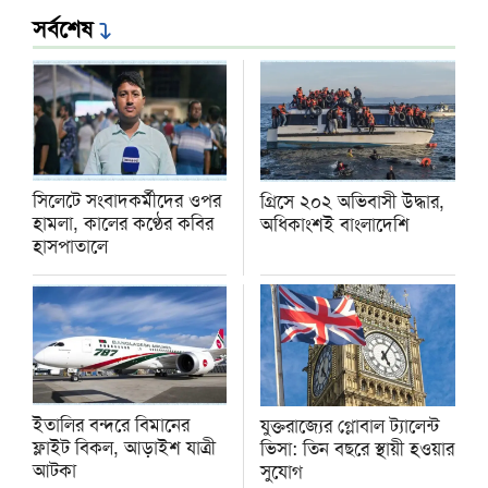
সর্বশেষ
সিলেটে সংবাদকর্মীদের ওপর
গ্রিসে ২০২ অভিবাসী উদ্ধার,
হামলা, কালের কণ্ঠের কবির
অধিকাংশই বাংলাদেশি
হাসপাতালে
ইতালির বন্দরে বিমানের
যুক্তরাজ্যের গ্লোবাল ট্যালেন্ট
ফ্লাইট বিকল, আড়াইশ যাত্রী
ভিসা: তিন বছরে স্থায়ী হওয়ার
আটকা
সুযোগ