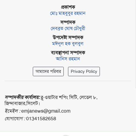
প্রকাশক
মোঃ মাহবুবুর রহমান
সম্পাদক
দেবব্রত ঘোষ চৌধুরী
উপদেষ্টা সম্পাদক
মঈনুল হক বুলবুল
ব্যবস্থাপনা সম্পাদক
আনিস রহমান
আমাদের পরিবার
Privacy Policy
সম্পাদকীয় কার্যালয়:
ব্লু-ওয়াটার শপিং সিটি, লেভেল ৮,
জিন্দাবাজার,সিলেট।
ইমেইল :
emjanews@gmail.com
যোগাযোগ :
01341582658