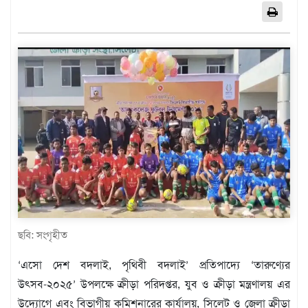
এশিয়া
আফ্রিকা
ইউরোপ
উত্তর
আমেরিকা
দক্ষিণ
আমেরিকা
ওশেনিয়া
এন্টারটিকা
বিনোদন
ভিডিও
ছবি: সংগৃহীত
অন্যান্য
‘এসো দেশ বদলাই, পৃথিবী বদলাই’ প্রতিপাদ্যে ‘তারুণ্যের
তথ্য
উৎসব-২০২৫’ উপলক্ষে ক্রীড়া পরিদপ্তর, যুব ও ক্রীড়া মন্ত্রণালয় এর
প্রযুক্তি
উদ্যোগে এবং বিভাগীয় কমিশনারের কার্যালয়, সিলেট ও জেলা ক্রীড়া