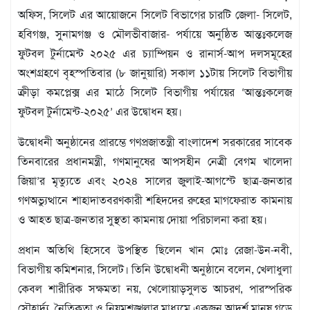
মতামত
অফিস, সিলেট এর আয়োজনে সিলেট বিভাগের চারটি জেলা- সিলেট,
শিল্প
হবিগঞ্জ, সুনামগঞ্জ ও মৌলভীবাজার- পর্যায়ে অনুষ্ঠিত আন্তঃকলেজ
সাহিত্য
ফুটবল টুর্নামেন্ট ২০২৫ এর চ্যাম্পিয়ন ও রানার্স-আপ দলসমূহের
আইন
আদালত
অংশগ্রহণে বৃহস্পতিবার (৮ জানুয়ারি) সকাল ১১টায় সিলেট বিভাগীয়
অর্থনীতি
ক্রীড়া কমপ্লেক্স এর মাঠে সিলেট বিভাগীয় পর্যায়ের ‘আন্তঃকলেজ
স্বাস্থ্য
ফুটবল টুর্নামেন্ট-২০২৫’ এর উদ্বোধন হয়।
পর্যটন
উদ্বোধনী অনুষ্ঠানের প্রারম্ভে গণপ্রজাতন্ত্রী বাংলাদেশ সরকারের সাবেক
লাইফস্টাইল
তিনবারের প্রধানমন্ত্রী, গণমানুষের আপসহীন নেত্রী বেগম খালেদা
ফটো
জিয়া’র মৃত্যুতে এবং ২০২৪ সালের জুলাই-আগস্টে ছাত্র-জনতার
প্রবাস
গণঅভ্যুত্থানে শাহাদাতবরণকারী শহিদদের রুহের মাগফেরাত কামনায়
শিক্ষা
ও আহত ছাত্র-জনতার সুস্থতা কামনায় দোয়া পরিচালনা করা হয়।
ও
সংস্কৃতি
প্রধান অতিথি হিসেবে উপস্থিত ছিলেন খান মোঃ রেজা-উন-নবী,
ধর্ম
বিভাগীয় কমিশনার, সিলেট। তিনি উদ্বোধনী অনুষ্ঠানে বলেন, খেলাধুলা
গনমাধ্যম
কেবল শারীরিক সক্ষমতা নয়, খেলোয়াড়সুলভ আচরণ, পারস্পরিক
সংবাদ
সৌহার্দ্য, নৈতিকতা ও নিয়মশৃঙ্খলার মাধ্যমে একজন আদর্শ মানুষ গড়ে