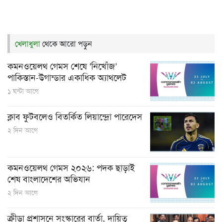
খেলাধুলা
থেকে আরো পড়ুন
কমনওয়েলথ গেমস শেষে ‘নিখোঁজ’
পাকিস্তান-উগান্ডার একাধিক অ্যাথলেট
১ ঘন্টা আগে
ক্লাব ফুটবলেও বিতর্কিত লিয়ান্দ্রো পারেদেস
২ দিন আগে
কমনওয়েলথ গেমস ২০২৬: পদক ছাড়াই
শেষ বাংলাদেশের অভিযান
২ দিন আগে
ক্রীড়া প্রশাসনে সংস্কারের বার্তা, দায়িত্ব