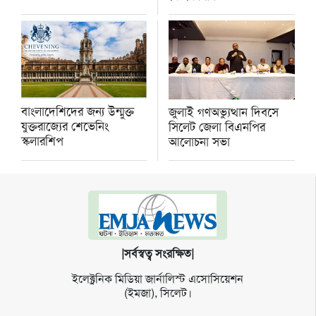
বাংলাদেশিদের জন্য উন্মুক্ত
জুলাই গণঅভ্যুত্থান দিবসে
যুক্তরাজ্যের শেভেনিং
সিলেট জেলা বিএনপির
স্কলারশিপ
আলোচনা সভা
|সর্বস্বত্ব সংরক্ষিত|
ইলেক্ট্র‌নিক মি‌ডিয়া জার্না‌লিস্ট এসো‌সি‌য়েশন
(ইমজা), সি‌লেট।